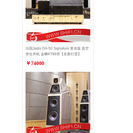
法国Jadis DA-50 Signature 签名版 真空
管合并机 金狮KT88管【全新行货】
￥74000