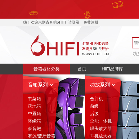
嗨！欢迎来到遛音响6HIFI
请登录
免费注册
功
音箱器材分类
首页
HIFI品牌库
音箱系列
功放系列
书架箱
合并机
落地箱
前级
中置箱
后级
环绕箱
全能一体机
低音炮
唱头放大器
有源/蓝牙音箱
耳机放大器