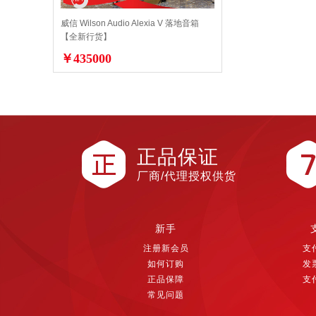
威信 Wilson Audio Alexia V 落地音箱
【全新行货】
￥435000
正品保证
厂商/代理授权供货
新手
注册新会员
支
如何订购
发
正品保障
支
常见问题