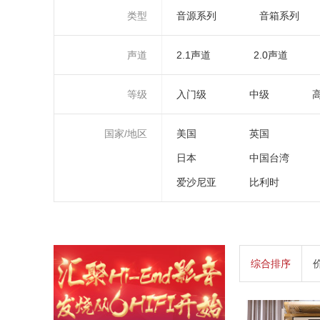
类型
音源系列
音箱系列
声道
2.1声道
2.0声道
等级
入门级
中级
国家/地区
美国
英国
日本
中国台湾
爱沙尼亚
比利时
综合排序