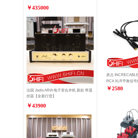
￥435000
原点 INCRECABL
RCA XLR平衡信
￥2580
法国 Jadis ARIA 电子管合并机 新款 带遥
控器【全新行货】
￥43900