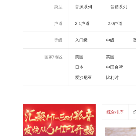
类型
音源系列
音箱系列
声道
2.1声道
2.0声道
等级
入门级
中级
国家/地区
美国
英国
日本
中国台湾
爱沙尼亚
比利时
综合排序