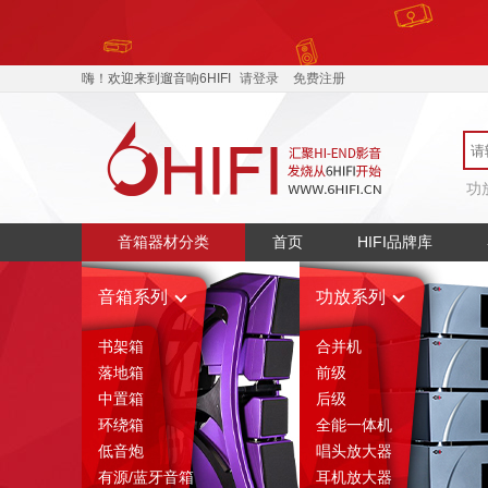
嗨！欢迎来到遛音响6HIFI
请登录
免费注册
功
音箱器材分类
首页
HIFI品牌库
音箱系列
功放系列
书架箱
合并机
落地箱
前级
中置箱
后级
环绕箱
全能一体机
低音炮
唱头放大器
有源/蓝牙音箱
耳机放大器