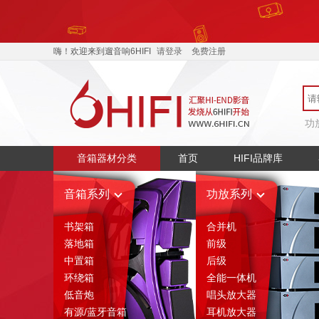
嗨！欢迎来到遛音响6HIFI
请登录
免费注册
功
音箱器材分类
首页
HIFI品牌库
音箱系列
功放系列
书架箱
合并机
落地箱
前级
中置箱
后级
环绕箱
全能一体机
低音炮
唱头放大器
有源/蓝牙音箱
耳机放大器