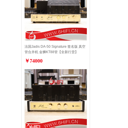
法国Jadis DA-50 Signature 签名版 真空
管合并机 金狮KT88管【全新行货】
￥74000