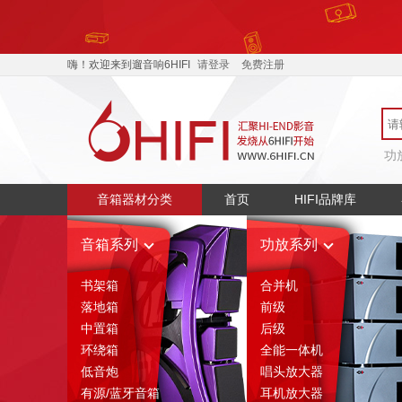
嗨！欢迎来到遛音响6HIFI
请登录
免费注册
功
音箱器材分类
首页
HIFI品牌库
音箱系列
功放系列
书架箱
合并机
落地箱
前级
中置箱
后级
环绕箱
全能一体机
低音炮
唱头放大器
有源/蓝牙音箱
耳机放大器