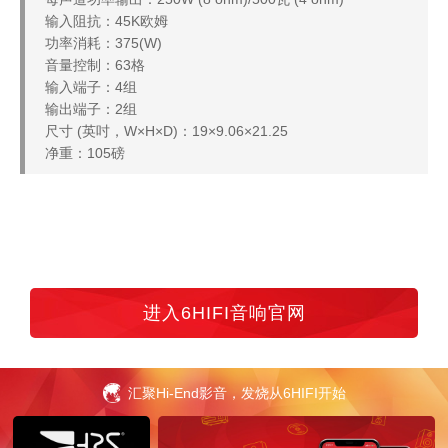
输入阻抗：45K欧姆
功率消耗：375(W)
音量控制：63格
输入端子：4组
输出端子：2组
尺寸 (英吋，W×H×D)：19×9.06×21.25
净重：105磅
进入6HIFI音响官网
汇聚Hi-End影音，发烧从6HIFI开始