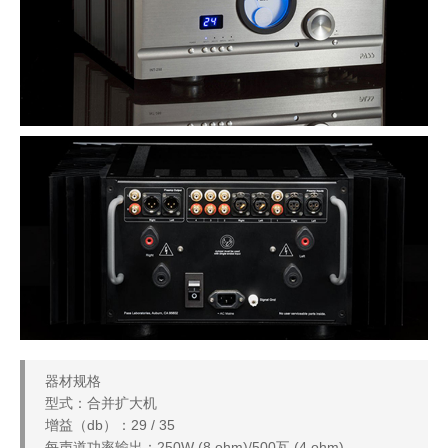
器材规格
型式：合并扩大机
增益（db）：29 / 35
每声道功率输出：250W (8 ohm)/500瓦 (4 ohm)