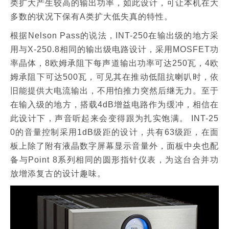
类扩大产生较高的输出功率，如此设计，可让本机在大
多数的状况下保有A类扩大低失真的特性。
根据Nelson Pass的说法，INT-250在输出级的地方采
用与X-250.8相同的输出级电路设计，采用MOSFET功
率晶体，8欧姆承阻下每声道输出功率可达250瓦，4欧
姆承阻下可达500瓦，可见其在推动低阻抗喇叭时，依
旧能提供大电流输出，不用怕推力突然后继无力。至于
在输入级的地方，搭载4dB增益电路作为缓冲，相信在
此设计下，声音听起来会变得跟为扎实饱满。 INT-25
0的音量控制采用1dB级距的设计，共有63级距，在面
板上除了附有液晶数字屏幕显示音量外，面板中央也配
备与Point 8系列相同的圆形指针仪表，为这台合并功
放增添复古的设计趣味。