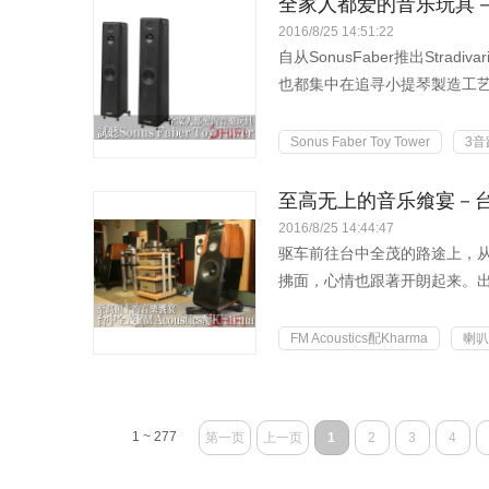
全家人都爱的音乐玩具－试听So
2016/8/25 14:51:22
自从SonusFaber推出St
也都集中在追寻小提琴製造工艺
Sonus Faber Toy Tower
3
至高无上的音乐飨宴－台中全茂
2016/8/25 14:44:47
驱车前往台中全茂的路途上，
拂面，心情也跟著开朗起来。
非凡...
FM Acoustics配Kharma
喇叭
1 ~ 277
第一页
上一页
1
2
3
4