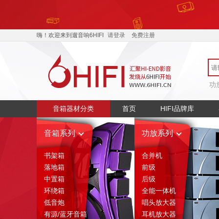
嗨！欢迎来到遛音响6HIFI
请登录
免费注册
功
音箱器材分类
首页
HIFI品牌库
音箱系列
功放系列
书架箱
合并机
落地箱
前级
中置箱
后级
环绕箱
全能一体机
低音炮
唱头放大器
有源/蓝牙音箱
耳机放大器