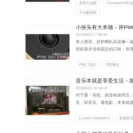
美国天仙配
Transparen
天仙配线材
小块头有大本领－评PMC 
2016/8/25 17:38:40
有人曾说，好的喇叭应该像一
而好菜并没有固定的口味，所
异的...
PMC DB1i
书架喇叭
音乐本就是享受生活－
2016/8/25 16:54:24
对于最「传统」的音响迷而言
言，听音乐、看电影，本来就
属于...
Custom Installation
家庭影