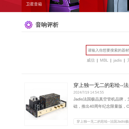
卫星音箱
音响评析
威信
|
MBL
|
jadis
|
穿上独一无二的彩绘--法国Jad
2024/7/19 14:54:55
Jadis法国极品真空管机品牌，为
础，推出40周年纪念限量版，Orchest
穿上独一无二的彩绘--法国Jadis极品 Or