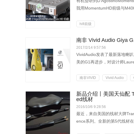
有机会听到D'AgostinoMo
我用MomentumHD前级与M400后
hifi前级
南非 Vivid Audio Giy
2017/2/14 9:57:56
VividAudio发表了最新落地喇叭
美的G1再进步，对设计师Laurenc
南非VIVID
Vivid Audio
新品介绍丨美国天仙配 Tra
ed线材
2016/10/6 9:28:56
最近，来自美国的线材大牌Trans
ence系列。全新的第5代线材