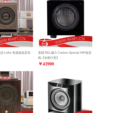
o 威信 LoKe 有源超低音音
英国 REL威力 Carbon Special HIFI低音
炮【全新行货】
￥43900