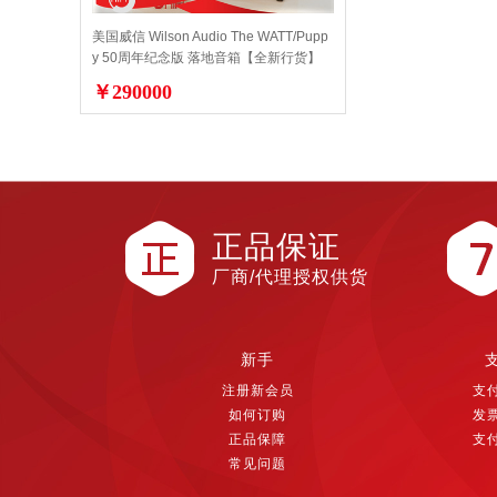
美国威信 Wilson Audio The WATT/Pupp
y 50周年纪念版 落地音箱【全新行货】
￥290000
正品保证
厂商/代理授权供货
新手
注册新会员
支
如何订购
发
正品保障
支
常见问题