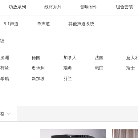
功放系列
线材系列
音响附件
组合套装
5.1声道
单声道
其他声道系统
级
澳洲
德国
加拿大
法国
意大
荷兰
奥地利
瑞典
韩国
瑞士
希腊
新加坡
芬兰
价格