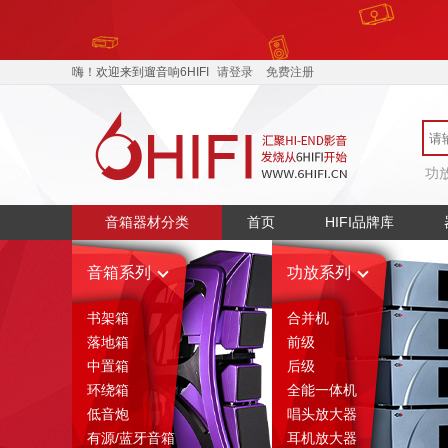
嗨！欢迎来到遛音响6HIFI
请登录
免费注册
功
音箱器材分类
首页
HIFI品牌库
音箱系列
功放系列
书架箱
合并机
落地箱
前级
中置箱
后级
环绕箱
全能一体机
低音炮
唱头放大器
有源/蓝牙音箱
耳机放大器