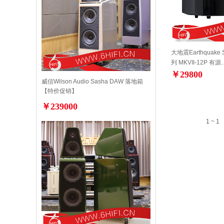
大地震Earthquake 
列 MKVII-12P 有源
￥29800
威信Wilson Audio Sasha DAW 落地箱
【特价促销】
￥239000
1 ~ 1