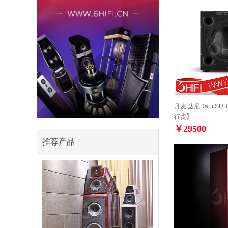
丹麦 达尼DaLi SU
行货】
￥29500
推荐产品