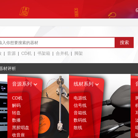
放
|
音源
|
CD机
|
书架箱
|
合并机
|
脚架
器材评析
音源系列
线材系列
CD机
电源线
解码
信号线
转盘
音箱线
数播
数码线
黑胶唱盘
散线
收音座