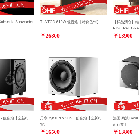
Subsonic Subwoofer
T+A TCD 610W 低音炮【特价促销】
【样品清仓】维也纳V
RINCIPAL GR
￥26800
￥13900
ub 6 低音炮【全新行
丹拿Dynaudio Sub 3 低音炮【全新行
法国 劲浪Focal
货】
新行货】
￥16500
￥13800