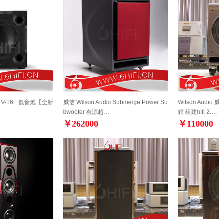
B V-16F 低音炮【全新
威信 Wilson Audio Submerge Power Su
Wilson Audi
bwoofer 有源超…
箱 组建hifi 2.…
￥262000
￥110000