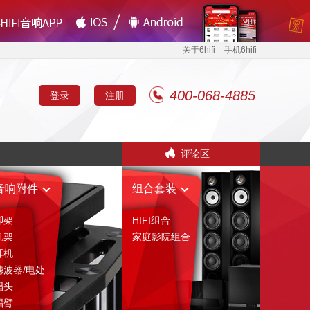
关于6hifi
手机6hifi
400-068-4885
登录
注册
评论区
音响附件
组合套装
脚架
HIFI组合
机架
家庭影院组合
耳机
滤波器/电处
唱头
唱臂