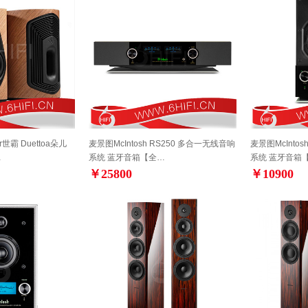
r世霸 Duettoa朵儿
麦景图McIntosh RS250 多合一无线音响
麦景图McInto
…
系统 蓝牙音箱【全…
系统 蓝牙音箱
￥25800
￥10900