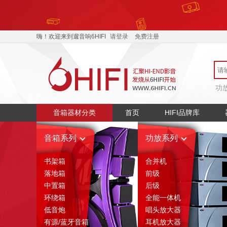
嗨！欢迎来到遛音响6HIFI
请登录
免费注册
功
音箱器材分类
首页
HIFI品牌库
音箱系列
功放系列
书架箱
合并机
落地箱
前级
中置箱
后级
环绕箱
全能一体机
低音炮
唱头放大器
有源/蓝牙音箱
耳机放大器