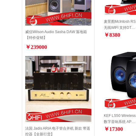
麦景图McIntosh 
无线WIFI 支持DT…
威信Wilson Audio Sasha DAW 落地箱
￥8380
【特价促销】
￥239000
KEF LS50 Wire
数字音响系统 AP…
￥17300
法国 Jadis ARIA 电子管合并机 新款 带遥
控器【全新行货】