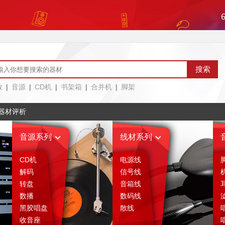
放
|
音源
|
CD机
|
书架箱
|
合并机
|
脚架
器材评析
音源系列
线材系列
CD机
电源线
解码
信号线
转盘
音箱线
数播
数码线
黑胶唱盘
散线
收音座