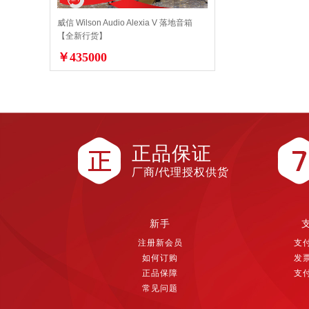
威信 Wilson Audio Alexia V 落地音箱
【全新行货】
￥435000
正品保证
厂商/代理授权供货
新手
注册新会员
支
如何订购
发
正品保障
支
常见问题