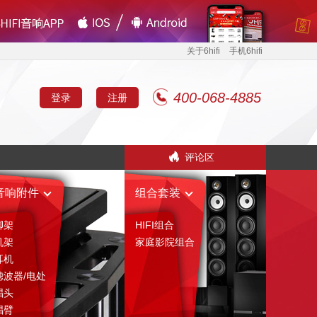
关于6hifi
手机6hifi
400-068-4885
登录
注册
评论区
音响附件
组合套装
脚架
HIFI组合
机架
家庭影院组合
耳机
滤波器/电处
唱头
唱臂