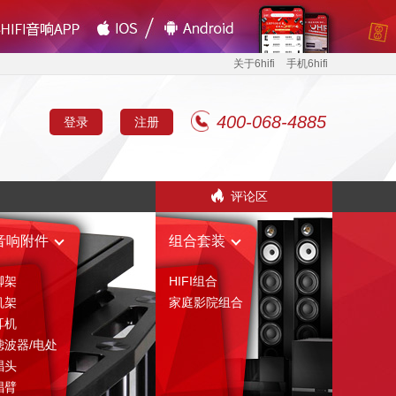
关于6hifi
手机6hifi
400-068-4885
登录
注册
评论区
音响附件
组合套装
脚架
HIFI组合
机架
家庭影院组合
耳机
滤波器/电处
唱头
唱臂