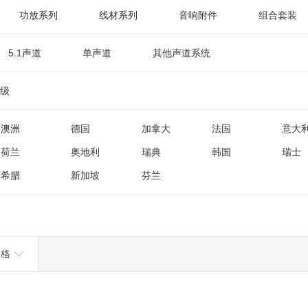
功放系列
线材系列
音响附件
组合套装
5.1声道
单声道
其他声道系统
级
澳洲
德国
加拿大
法国
意大
荷兰
奥地利
瑞典
韩国
瑞士
希腊
新加坡
芬兰
价格