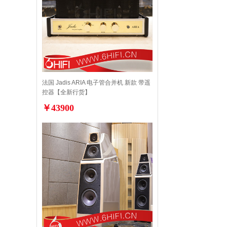
法国 Jadis ARIA 电子管合并机 新款 带遥
控器【全新行货】
￥43900