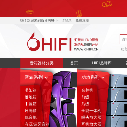
嗨！欢迎来到遛音响6HIFI
请登录
免费注册
功
音箱器材分类
首页
HIFI品牌库
音箱系列
功放系列
书架箱
合并机
落地箱
前级
中置箱
后级
环绕箱
全能一体机
低音炮
唱头放大器
有源/蓝牙音箱
耳机放大器