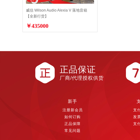
威信 Wilson Audio Alexia V 落地音箱
【全新行货】
￥435000
正品保证
厂商/代理授权供货
新手
注册新会员
支
如何订购
发
正品保障
支
常见问题