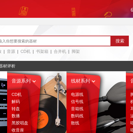
放
|
音源
|
CD机
|
书架箱
|
合并机
|
脚架
器材评析
音源系列
线材系列
CD机
电源线
解码
信号线
转盘
音箱线
数播
数码线
黑胶唱盘
散线
收音座