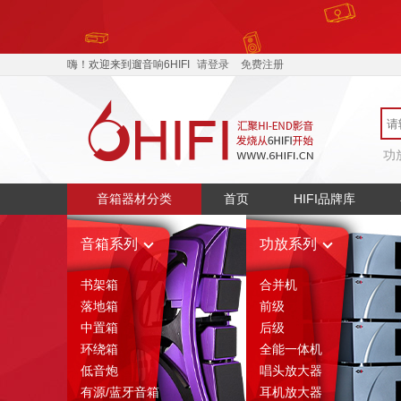
嗨！欢迎来到遛音响6HIFI
请登录
免费注册
功
音箱器材分类
首页
HIFI品牌库
音箱系列
功放系列
书架箱
合并机
落地箱
前级
中置箱
后级
环绕箱
全能一体机
低音炮
唱头放大器
有源/蓝牙音箱
耳机放大器