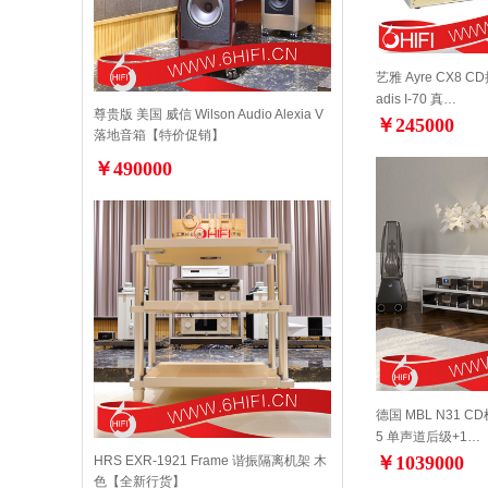
艺雅 Ayre CX8 
adis I-70 真…
尊贵版 美国 威信 Wilson Audio Alexia V
￥245000
落地音箱【特价促销】
￥490000
德国 MBL N31 C
5 单声道后级+1…
￥1039000
HRS EXR-1921 Frame 谐振隔离机架 木
色【全新行货】