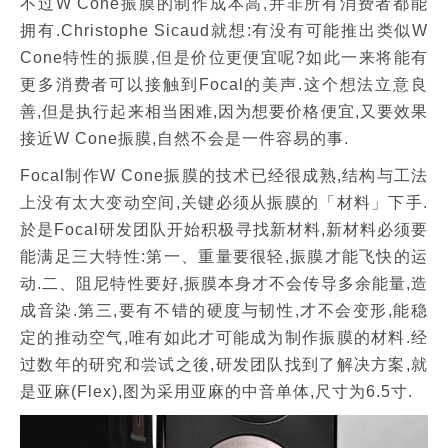
不过W Cone振膜的制作成本高,并非所有消费者都能
拥有.Christophe Sicaud就想:有没有可能推出类似W
Cone特性的振膜,但是价位更便宜呢?如此一来将能有
更多消费者可以接触到Focal的美声.这个想法立意良
善,但是执行起来相当困难,因为想要价格便宜,又要效果
接近W Cone振膜,自然不会是一件容易的事.
Focal制作W Cone振膜的技术已经很成熟,结构与工法
上没有太大变动空间,关键必须从振膜的「材料」下手.
於是Focal研发团队开始积极寻找新材料,新材料必须要
能满足三大特性:第一、重量要很轻,振膜才能飞快的运
动.二、阻尼特性要好,振膜本身才不会传导多余能量,造
成音染.第三,要有不错的硬度与韧性,才不会变形,能稳
定的推动空气,唯有如此才可能成为制作振膜的材料.经
过数年的研究和尝试之後,研发团队找到了解决方案,就
是亚麻(Flex),图为采用亚麻的中音单体,尺寸为6.5寸.