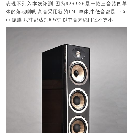
表现不列入本次评测,图为926.926是一款三音路四单
体的落地喇叭,高音采用新的TNF单体,中低音都是F Co
ne振膜,尺寸都达到6.5寸,以中音来说口径不算小.