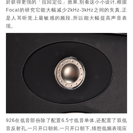
於获得更强的「拉回定位」效果.别看这小小设计,根据
Focal的研究它能大幅减少2kHz-3kHz之间的失真,正
是人耳听觉上最敏感的频段,所以能大幅提高声音表
现。
926在低音部份除了配置6.5寸低音单体,还配置了双低
音反射孔,一只开口朝前,一只开口朝下,猜想低频表现应