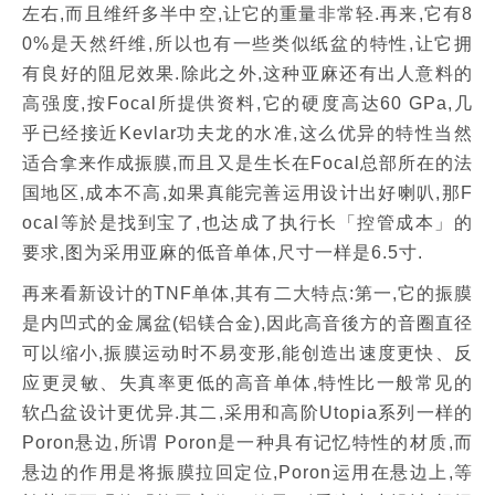
左右,而且维纤多半中空,让它的重量非常轻.再来,它有8
0%是天然纤维,所以也有一些类似纸盆的特性,让它拥
有良好的阻尼效果.除此之外,这种亚麻还有出人意料的
高强度,按Focal所提供资料,它的硬度高达60 GPa,几
乎已经接近Kevlar功夫龙的水准,这么优异的特性当然
适合拿来作成振膜,而且又是生长在Focal总部所在的法
国地区,成本不高,如果真能完善运用设计出好喇叭,那F
ocal等於是找到宝了,也达成了执行长「控管成本」的
要求,图为采用亚麻的低音单体,尺寸一样是6.5寸.
再来看新设计的TNF单体,其有二大特点:第一,它的振膜
是内凹式的金属盆(铝镁合金),因此高音後方的音圈直径
可以缩小,振膜运动时不易变形,能创造出速度更快、反
应更灵敏、失真率更低的高音单体,特性比一般常见的
软凸盆设计更优异.其二,采用和高阶Utopia系列一样的
Poron悬边,所谓 Poron是一种具有记忆特性的材质,而
悬边的作用是将振膜拉回定位,Poron运用在悬边上,等