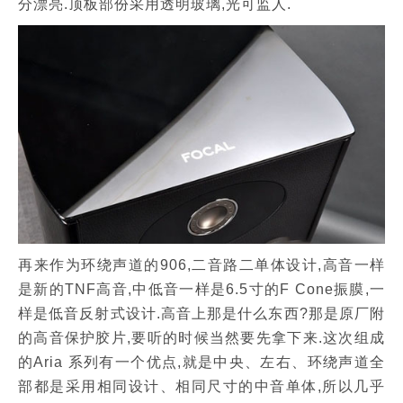
分漂亮.顶板部份采用透明玻璃,光可监人.
再来作为环绕声道的906,二音路二单体设计,高音一样
是新的TNF高音,中低音一样是6.5寸的F Cone振膜,一
样是低音反射式设计.高音上那是什么东西?那是原厂附
的高音保护胶片,要听的时候当然要先拿下来.这次组成
的Aria 系列有一个优点,就是中央、左右、环绕声道全
部都是采用相同设计、相同尺寸的中音单体,所以几乎