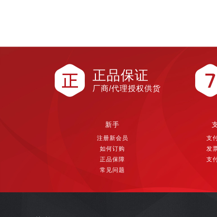
正品保证
厂商/代理授权供货
新手
注册新会员
支
如何订购
发
正品保障
支
常见问题