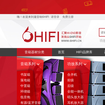
嗨！欢迎来到遛音响6HIFI
请登录
免费注册
功
音箱器材分类
首页
HIFI品牌库
音箱系列
功放系列
书架箱
合并机
落地箱
前级
中置箱
后级
环绕箱
全能一体机
低音炮
唱头放大器
有源/蓝牙音箱
耳机放大器