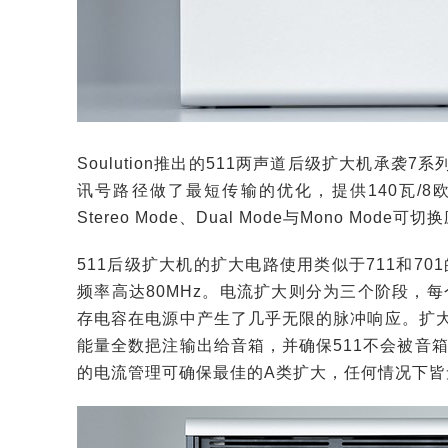
Soulution推出的511两声道后级扩大机承
讯号路径做了最短传输的优化，提供140瓦/8欧
Stereo Mode、Dual Mode与Mono Mode可
511后级扩大机的扩大电路使用类似于711和7
频率高达80MHz。电流扩大则分为三个阶段，每个
存电容在电源中产生了几乎无限的脉冲响应。扩大
能量全数挹注输出给音箱，并确保511不会被音
的电流管理可确保最佳的A类扩大，任何情况下皆