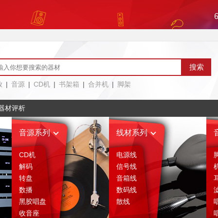
放
|
音源
|
CD机
|
书架箱
|
合并机
|
脚架
器材评析
音源系列
线材系列
CD机
电源线
解码
信号线
转盘
音箱线
数播
数码线
黑胶唱盘
散线
收音座