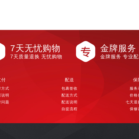
7天无忧购物
金牌服务
7天质量退换 无忧购物
金牌服务 专业
支付
配送
保
付方式
包裹签收
服务
票说明
配送方式
价格
付问题
配送说明
七天退
自提流程
保修