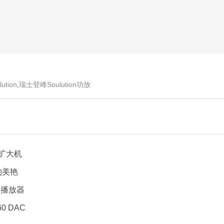
lution,瑞士登峰Soulution功放
级扩大机
上的美艳
CD播放器
60 DAC