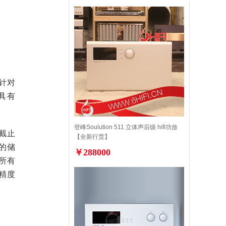
，针对
具有
登峰Soulution 511 立体声后级 hifi功放
截止
【全新行货】
F的储
￥288000
所有
精度