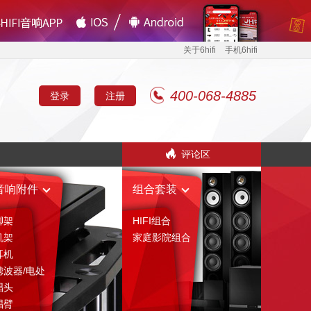
关于6hifi
手机6hifi
400-068-4885
登录
注册
评论区
音响附件
组合套装
脚架
HIFI组合
机架
家庭影院组合
耳机
滤波器/电处
唱头
唱臂