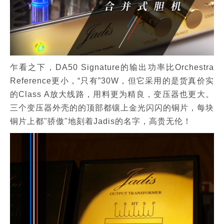
乍看之下，DA50 Signature的输出功率比Orchestra
Reference更小，“只有”30W，但它采用的是货真价实
的Class A放大线路，用料更为精良，变压器也更大。
三个变压器外壳的的顶部都镶上金光闪闪的铜片，每块
铜片上都"骄傲"地刻着Jadis的名字，高贵无伦！