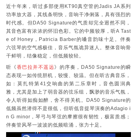
近十年来，听过多部使用KT90真空管的Jadis JA系列
功率放大器，其线条明快，音响干净俐落，具有强烈的
时代感。但DA50 Signature的气质却完全迥然不同，
其音色富有浓浓的怀旧色彩。它的中频较厚，听A Tast
e of Honey，Patricia Barber的嗓音韵味十足。伴奏
六弦琴的空气感极佳，音乐气氛诡异迷人。整体音响骨
干鲜明，结像稳定，但低频较轻。
听《
香巴拉并不遥远
》的序奏，DA50 Signature的瞬
态表现一如传统胆机，较慢、较温。但在听古典音乐，
如：莫扎特第41交响曲的第二乐章时，音色圆润典
雅，尤其是加上了弱音器的弦乐组，飘渺的音乐气氛，
令人听得如痴如醉，舍不得关机。DA50 Signature的
低频虽然潜得不是很低，但听低音提琴演奏的Adagio i
n G minor，琴弓与琴弦的摩擦很有韧性，极富质感；
伴奏管风琴一波波的低频暗涌，张力十足。