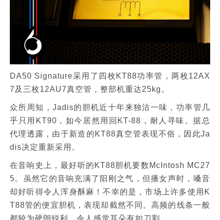
DA50 Signature采用了四枚KT88功率管，两枚12AX
7及三枚12AU7真空管，整部机重达25kg。
众所周知，Jadis的胆机近十年来独沽一味，功率管几
乎只用KT90，如今居然用回KT-88，耐人寻味。据总
代理透露，由于新造的KT88真空管表现不俗，因此Ja
dis决定重新采用。
在音响史上，最好听的KT88胆机要数McIntosh MC27
5。虽然它的音响充满了阳刚之气，但播女声时，嗓音
却好听得令人浑身酥麻！不幸的是，市场上许多使用K
T88管的便宜胆机，表现却截然不同。高频的线条一般
都较为硬朗锐利，令人感觉耳朵有如刀割。