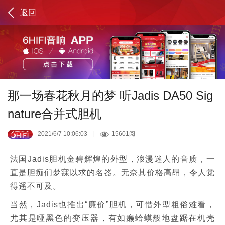
返回
那一场春花秋月的梦 听Jadis DA50 Sig
nature合并式胆机
2021/6/7 10:06:03
|
15601阅
法国Jadis胆机金碧辉煌的外型，浪漫迷人的音质，一
直是胆痴们梦寐以求的名器。无奈其价格高昂，令人觉
得遥不可及。
当然，Jadis也推出“廉价”胆机，可惜外型粗俗难看，
尤其是哑黑色的变压器，有如癞蛤蟆般地盘踞在机壳