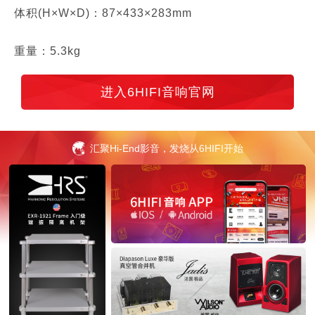
体积(H×W×D)：87×433×283mm
重量：5.3kg
进入6HIFI音响官网
汇聚Hi-End影音，发烧从6HIFI开始