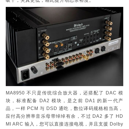
吸干，失真更低，藉此提升动态余裕度。
MA8950 不只是传统综合放大器，还搭配了 DAC 模
块，标准配备 DA2 模块，是之前 DA1 的新一代产
品，一样 PCM 与 DSD 通吃，数位译码规格相当高，
应付高分辨率音乐母带绰绰有余，不过 DA2 多了 HD
MI ARC 输入，您可以直接连接电视，并且支援 Dolby