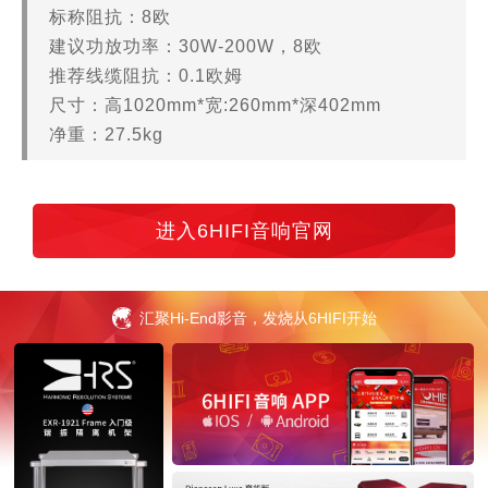
标称阻抗：8欧
建议功放功率：30W-200W，8欧
推荐线缆阻抗：0.1欧姆
尺寸：高1020mm*宽:260mm*深402mm
净重：27.5kg
进入6HIFI音响官网
汇聚Hi-End影音，发烧从6HIFI开始