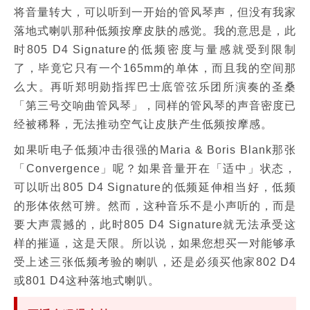
将音量转大，可以听到一开始的管风琴声，但没有我家
落地式喇叭那种低频按摩皮肤的感觉。我的意思是，此
时805 D4 Signature的低频密度与量感就受到限制
了，毕竟它只有一个165mm的单体，而且我的空间那
么大。再听郑明勋指挥巴士底管弦乐团所演奏的圣桑
「第三号交响曲管风琴」，同样的管风琴的声音密度已
经被稀释，无法推动空气让皮肤产生低频按摩感。
如果听电子低频冲击很强的Maria & Boris Blank那张
「Convergence」呢？如果音量开在「适中」状态，
可以听出805 D4 Signature的低频延伸相当好，低频
的形体依然可辨。然而，这种音乐不是小声听的，而是
要大声震撼的，此时805 D4 Signature就无法承受这
样的摧逼，这是天限。所以说，如果您想买一对能够承
受上述三张低频考验的喇叭，还是必须买他家802 D4
或801 D4这种落地式喇叭。