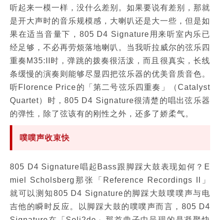
听起来一模一样，没什么差别。如果要说有差别，那就
是开大声时的音乐规模感，大喇叭还是大一些，但是如
果在适当音量下，805 D4 Signature用来听室内乐已
经足够，不必再劳烦落地喇叭。当我听拉威尔的弦乐四
重奏M35:II时，弹跳的拨奏很活泼，而且很真实，长线
条缓慢的演奏则能够尽显四把弦乐器的优美音质音色。
听Florence Price的「第二号弦乐四重奏」（Catalyst
Quartet）时，805 D4 Signature很清楚的唱出弦乐器
的弹性，除了弦该有的刚性之外，还多了娇柔气。
噗噗声收束快
805 D4 Signature唱起Bass跟脚踩大鼓表现如何？E
miel Scholsberg那张「Reference Recordings II」
就可以测知805 D4 Signature的脚踩大鼓噗噗声与电
吉他的瞬时反应。以脚踩大鼓的噗噗声而言，805 D4
Signature在「Soli2de」那首曲子中呈现的是凝聚快