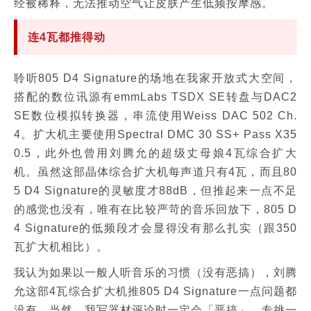
经被稀释，无法推动空气让皮肤产生低频按摩感。
连4瓦都推得动
聆听805 D4 Signature的场地在我家开放式大空间，
搭配的数位讯源有emmLabs TSDX SE转盘与DAC2
SE数位模拟转换器，串流使用Weiss DAC 502 Ch.
4。扩大机主要使用Spectral DMC 30 SS+ Pass X35
0.5，此外也曾用刘腾允的超级丈母娘4瓦综合扩大
机。虽然这部晶体综合扩大机每声道只有4瓦，而且80
5 D4 Signature的灵敏度才88dB，但推起来一点不足
的感觉也没有，唯有在比较严苛的音乐回放下，805 D
4 Signature的低频段才会显得没有那么扎实（跟350
瓦扩大机相比）。
我认为如果以一般人听音乐的习惯（没有恶搞），刘腾
允这部4瓦综合扩大机推805 D4 Signature一点问题都
没有。当然，我写器材评论时一定会「恶搞」，专挑一