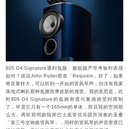
805 D4 Signature遇到低频、极低频严苛考验时表现
如何？就说John Rutter那首「Requiem」好了，如果
将音量转大，可以听到一开始的管风琴声，但没有我家
落地式喇叭那种低频按摩皮肤的感觉。我的意思是，此
时805 D4 Signature的低频密度与量感就受到限制
了，毕竟它只有一个165mm的单体，而且我的空间那
么大。再听郑明勋指挥巴士底管弦乐团所演奏的圣桑
「第三号交响曲管风琴」，同样的管风琴的声音密度已