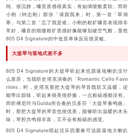
纯、很沉静，嗓音质感很真实，有如绸缎般柔软。而听
小刚（钟志刚）那张「请跟我来」时，第一首「翠湖
寒」与第二首「忘了我是谁」小刚的粗犷嗓音表现得非
常好，嗓音的细微粗犷质感好像能够划破空气般，显然
805 D4 Signature的中低音单体反应很灵敏。
大提琴与落地式差不多
805 D4 Signature的大提琴听起来也跟落地喇叭没什
么差异，当我听史塔克演奏的「Romantic Cello Favo
rities」时，史塔克那把大提琴的琴音既软又温暖，还
能带出甜味，听起来很美很舒服，一点粗砾感都没有。
而听傅尼叶与Gulda所合奏的贝多芬「大提琴奏鸣曲」
时，那把大提琴的琴音也很优美，能够听出温暖的木头
味，琴腔共鸣很丰富，又不会有粗砾的感觉。
805 D4 Signature唱起弦乐四重奏可说跟落地大喇叭