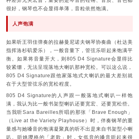
种差异无关宏旨，重要的是琴音的铿锵、音质、音色都
很好，钢琴也不会显得单薄，音粒依然饱满。
人声饱满
如果听王羽佳弹奏的拉赫曼尼诺夫钢琴协奏曲（杜达美
指挥洛杉矶爱乐），一般音量下，管弦乐听起来饱满平
衡。如果将音量开大，则805 D4 Signature会显得比
较紧绷，无法呈现落地大喇叭那种宽松。可以这么说，
805 D4 Signature跟他家落地式大喇叭的最大差别就
在于大型管弦乐的宽松程度。
805 D4 Signature的人声跟一般落地式喇叭一样饱
满，我认为比一般书架型喇叭还要宽宏、还要宽松些。
当我听Sara Bareilles所唱的那张「Brave Enough」
（Live at the Variety Playhouse）时，伴奏钢琴的重
量感与她嗓音的饱满凝聚真的听不出是来自书架型小喇
叭。听姚璎格的「老歌」时，女低音的嗓音听起来很