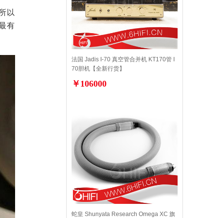
之所以
最有
法国 Jadis I-70 真空管合并机 KT170管 I
70胆机【全新行货】
￥106000
蛇皇 Shunyata Research Omega XC 旗