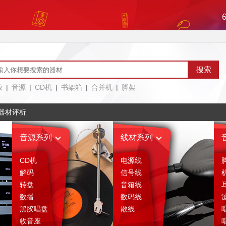
放
|
音源
|
CD机
|
书架箱
|
合并机
|
脚架
器材评析
音源系列
线材系列
CD机
电源线
解码
信号线
转盘
音箱线
数播
数码线
黑胶唱盘
散线
收音座