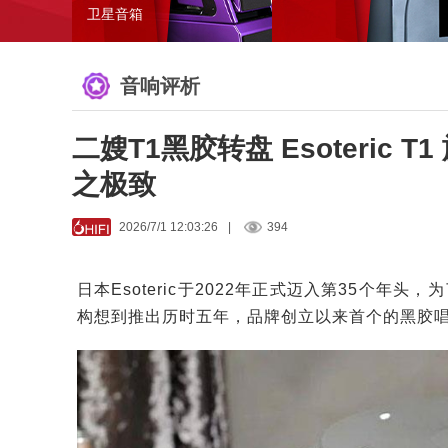
卫星音箱
音响评析
二嫂T1黑胶转盘 Esoteric
之极致
2026/7/1 12:03:26
|
394
日本Esoteric于2022年正式迈入第35个年头
构想到推出历时五年，品牌创立以来首个的黑胶唱盘Esote