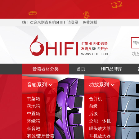
嗨！欢迎来到遛音响6HIFI
请登录
免费注册
功
音箱器材分类
首页
HIFI品牌库
音箱系列
功放系列
书架箱
合并机
落地箱
前级
中置箱
后级
环绕箱
全能一体机
低音炮
唱头放大器
有源/蓝牙音箱
耳机放大器