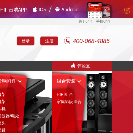
关于6hifi
手机6hifi
400-068-4885
登录
注册
评论区
音响附件
组合套装
脚架
HIFI组合
机架
家庭影院组合
耳机
滤波器/电处
唱头
唱臂