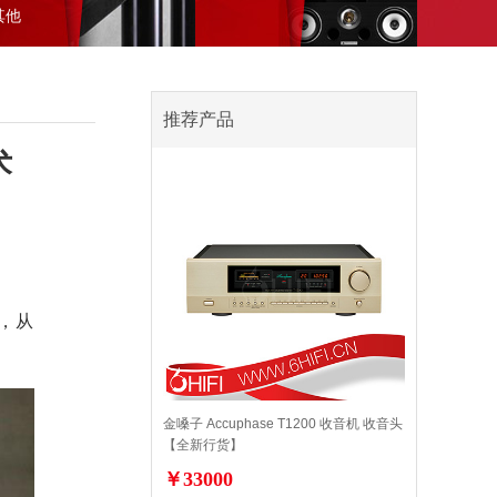
其他
推荐产品
术
品，从
金嗓子 Accuphase T1200 收音机 收音头
【全新行货】
￥33000