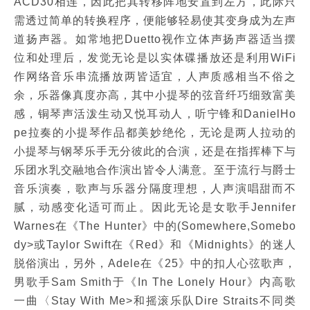
ACD30相连，因此把其转移阵地安置到左方，此际只
需透过简单的转换程序，便能够轻易使其变身成为左声
道扬声器。如常地把Duetto视作立体声扬声器适当摆
位和处理后，发觉无论是以实体碟播放还是利用WiFi
作网络音乐串流播放两皆适宜，人声质感相当不俗之
余，乐器像真度亦高，其中小提琴的弦音纤巧细致富美
感，铜琴声活泼生动又悦耳动人，听宁锋和DanielHo
pe拉奏的小提琴作品都美妙绝伦，无论是两人拉动的
小提琴与钢琴乐手无分彼此的合演，还是在指挥棒下与
乐团水乳交融地合作演出皆令人满意。至于流行与爵士
音乐演奏，歌声与乐器分隔度理想，人声演唱甜而不
腻，动感变化适可而止。因此无论是女歌手Jennifer
Warnes在《The Hunter》中的(Somewhere,Somebo
dy>或Taylor Swift在《Red》和《Midnights》的迷人
脱俗演出，另外，Adele在《25》中的扣人心弦歌声，
男歌手Sam Smith于《In The Lonely Hour》内高歌
一曲〈Stay With Me>和摇滚乐队Dire Straits不同类