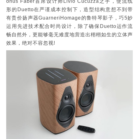
onus Faber首席设计师Livio Cucuzza之手，使流线
形的Duetto在严谨成本控制下，造型结构意想不到带
有贵价扬声器GuarneriHomage的鲁特琴影子，巧5妙
运用先进技术配合时尚设计，除了确保Duetto运作流
畅自然外，更能够毫无难度地营造出栩栩如生的立体声
效果，绝对不容忽视!