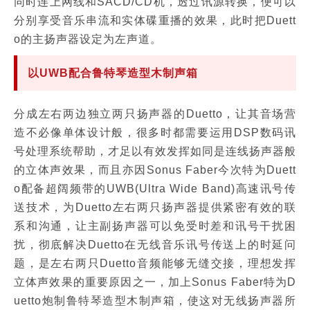
同时连上网线和SACD/CD机，透过讯源转换，便可以
分别享受音乐串流和实体碟重播的效果，此时把Duett
o的主扬声器设定为左声道。
以UWB配合鲁特琴造型木制声箱
分成左右两边独立两只扬声器的Duetto，让其音场营
造不必像单体设计般，很多时都需要运用DSP数码讯
号处理系统帮助，才足以有效发挥如同是连线扬声器般
的立体声效果，而且亦因Sonus Faber今次特为Duett
o配备超阔频带的UWB(Ultra Wide Band)高速讯号传
送技术，为Duetto左右两只扬声器提供紧密有效的联
系和沟通，让主副扬声器可以免受时差和讯号干扰困
扰，彻底解决Duetto在无线音乐讯号传送上的时延问
题，是左右两只Duetto音频能够无缝交接，理想发挥
立体声效果的重要原因之一，加上Sonus Faber特为D
uetto炮制鲁特琴造型木制声箱，使这对无线扬声器所