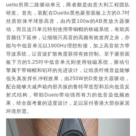
uetto所用二路驱动单元，两者都是由意大利工程团队
研发。首先，装配在Duetto黑色菱形面板上方的0.7吋
丝质软体半球形高音，由内置100w的AB类放大器驱
动，而且这只单元特别使用带铜帽的铁磁系统，有助其
音频往下延伸，让细细只高音的高频有效发挥之余，亦
能与中低音单元以1900Hz理想衔接，加上高音前方带
导波系统，让音波扩散角度获得有效控制。至于菱形面
板下方的5.25吋中低音单元则使用钕磁系统，驱动引
擎属于带铜帽和铝环的先进设计，让纸质纤维音盆能够
低失真发挥长冲程效果，由250W的D类放大器驱动，
配合能够大减声箱内部共振的鲁特琴造型和后向低音反
射式结构，帮助Dueto带动强而有力的低音染低频效
果，经全面考量的适度设计，足以应付香港大部份家居
环境所需。