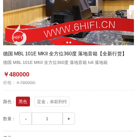
1
2
3
德国 MBL 101E MKII 全方位360度 落地音箱【全新行货】
德国 MBL 101E MKII 全方位360度 落地音箱 hifi 落地箱
￥480000
价格：
￥780000
颜色：
黑色
定金，余款到付
数量：
-
+