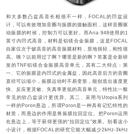
和大多数凸盆高音长相很不一样，FOCAL的凹盆设
计，可以有效增加音圈与振膜的接触面积，这样音圈驱
动振膜的时候，控制力可以更好。而Aria 948使用的1
英寸内凹式高音，材料是铝镁合金振膜，这是FOCAL
自家仅次于铍高音的高音振膜材料，质地很轻，刚性很
高。咦？以前用过了啊？哪里是新的啊？答案是全新研
发的TNF铝镁合金振膜高音单元，其有二大特点：第
一、它的振膜是内凹式的金属盆，因此高音后方的音圈
直径可以缩小，振膜运动时不易变形，能创造出速度更
快、反应更灵敏、失真率更低的高音单元，特性比一般
常见的软凸盆设计更优异。其二、采用与Utopia系列
一样的Poron悬边，所谓Poron是一种具有记忆特性的
材质，而悬边的作用是将振膜拉回定位。把Poron运用
在悬边上，等于获得更强的“拉回定位”效果。别看这小
小设计，根据FOCAL的研究它能大幅减少2kHz-3kHz