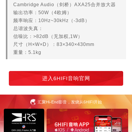
Cambridge Audio（剑桥）AXA25合并放大器
输出功率：50W（4欧姆）
频率响应：10Hz~30kHz（-3dB）
总谐波失真：
信噪比：>82dB（无加权,1W）
尺寸（H×W×D）：83×340×430mm
重量：5.1kg
进入6HIFI音响官网
汇聚Hi-End影音，发烧从6HIFI开始