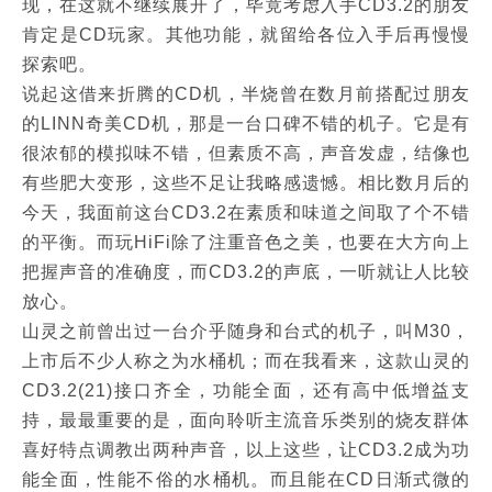
现，在这就不继续展开了，毕竟考虑入手CD3.2的朋友
肯定是CD玩家。其他功能，就留给各位入手后再慢慢
探索吧。
说起这借来折腾的CD机，半烧曾在数月前搭配过朋友
的LINN奇美CD机，那是一台口碑不错的机子。它是有
很浓郁的模拟味不错，但素质不高，声音发虚，结像也
有些肥大变形，这些不足让我略感遗憾。相比数月后的
今天，我面前这台CD3.2在素质和味道之间取了个不错
的平衡。而玩HiFi除了注重音色之美，也要在大方向上
把握声音的准确度，而CD3.2的声底，一听就让人比较
放心。
山灵之前曾出过一台介乎随身和台式的机子，叫M30，
上市后不少人称之为水桶机；而在我看来，这款山灵的
CD3.2(21)接口齐全，功能全面，还有高中低增益支
持，最最重要的是，面向聆听主流音乐类别的烧友群体
喜好特点调教出两种声音，以上这些，让CD3.2成为功
能全面，性能不俗的水桶机。而且能在CD日渐式微的