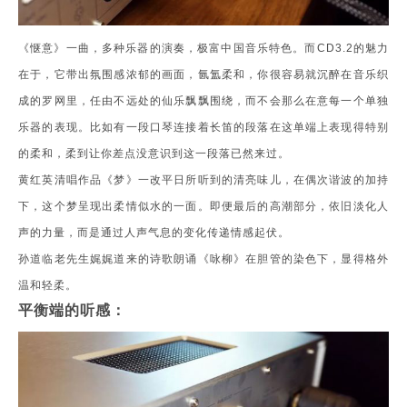
《惬意》一曲，多种乐器的演奏，极富中国音乐特色。而CD3.2的魅力
在于，它带出氛围感浓郁的画面，氤氲柔和，你很容易就沉醉在音乐织
成的罗网里，任由不远处的仙乐飘飘围绕，而不会那么在意每一个单独
乐器的表现。比如有一段口琴连接着长笛的段落在这单端上表现得特别
的柔和，柔到让你差点没意识到这一段落已然来过。
黄红英清唱作品《梦》一改平日所听到的清亮味儿，在偶次谐波的加持
下，这个梦呈现出柔情似水的一面。即便最后的高潮部分，依旧淡化人
声的力量，而是通过人声气息的变化传递情感起伏。
孙道临老先生娓娓道来的诗歌朗诵《咏柳》在胆管的染色下，显得格外
温和轻柔。
平衡端的听感：