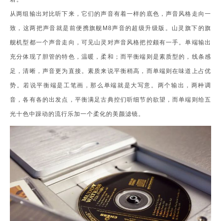
从两组输出对比听下来，它们的声音有着一样的底色，声音风格走向一
致，这两把声音就是前便携旗舰M8声音的超级升级版。山灵旗下的旗
舰机型都一个声音走向，可见山灵对声音风格把控颇有一手。单端输出
充分体现了胆管的特色，温暖，柔和；而平衡端则是素质型的，线条感
足，清晰，声音更为直接。素质来说平衡稍高，而单端则在味道上占优
势。若说平衡端是工笔画，那么单端就是大写意。两个输出，两种调
音，各有各的出发点，平衡满足古典控们听细节的欲望，而单端则给五
光十色中躁动的流行乐加一个柔化的美颜滤镜。