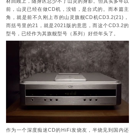
材回顾上，随身区总少不了山灵的身影。但其实多年以
前，山灵已经在做CD机，没错，是台式的。而本篇主
角，就是前不久刚上市的山灵旗舰CD机CD3.2(21)，
而括号里的21，就是2021版的意思，而这个CD3.2的
型号，已经作为其旗舰型号（系列）好些年头了。
作为一个深度痴迷CD的HiFi发烧友，半烧见到国内还