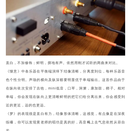
直白，不加修饰；鲜明，掷地有声。依然用刚才试听的两曲来对比。
《惬意》中各乐器在平衡端演绎下结像清晰，分离度到位，每种乐器音
色个性分明。声场的横向及纵深都要明显优于单端输出。这首作品由于
在纵向依次安排了吉他，mini低音，口琴，洞箫，康加鼓，梆子。相对
单端，你会发现在纵向上更清晰鲜明的把它们给分离出来，你会感受到
近的更近，远的也更远。
《梦》的表现很是直白有力，结像形体清晰，这感觉，有点像是在深夜
练嗓，你可以发现黄老师的唱功是真的好，高音飚上去气息依然从容自
若。