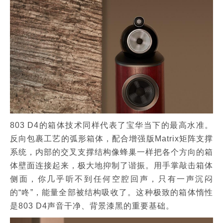
803 D4的箱体技术同样代表了宝华当下的最高水准。
反向包裹工艺的弧形箱体，配合增强版Matrix矩阵支撑
系统，内部的交叉支撑结构像蜂巢一样把各个方向的箱
体壁面连接起来，极大地抑制了谐振。用手掌敲击箱体
侧面，你几乎听不到任何空腔回声，只有一声沉闷
的“咚”，能量全部被结构吸收了。这种极致的箱体惰性
是803 D4声音干净、背景漆黑的重要基础。