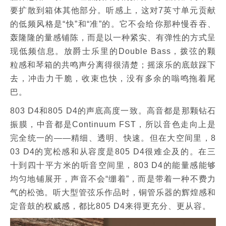
要扩散到箱体其他部分。听感上，这对7英寸单元贡献
的低频风格是“快”和“准”的。它不会给你那种慢吞吞、
轰隆隆的量感铺陈，而是以一种紧实、有弹性的方式呈
现低频信息。放爵士乐里的Double Bass，拨弦的颗
粒感和琴箱的共鸣声分离得很清楚；摇滚乐的底鼓踩下
去，冲击力干脆，收束也快，没有多余的嗡鸣拖着尾
巴。
803 D4和805 D4的声底高度一致。高音都是那颗钻石
振膜，中音都是Continuum FST，所以音色走向上是
完全统一的——精细、透明、快速。但在大空间里，8
03 D4的宽松感和从容度是805 D4很难企及的。在三
十到四十平方米的听音空间里，803 D4的能量感能够
均匀地铺展开，声音不会“绷着”，而是带着一种不费力
气的松弛。听大型管弦乐作品时，铜管乐器的辉煌感和
定音鼓的权威感，都比805 D4来得更充分、更从容。