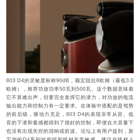
803 D4的灵敏度标称90dB，额定阻抗8欧姆（最低3.0
欧姆），推荐功放功率50瓦到500瓦。这个数据意味着
它不算难出声，但要完全发挥它的潜力，对功放的电流
输出能力和控制力有一定要求。在体验中搭配的是驾势
的前后级，驱动力充足，803 D4的表现非常从容。低
音的下潜和量感都得到了很好的控制，即便在大音量下
也没有出现失控的混响或驻波。论坛上有用户提到，新
宝华的D4系列对前端和线材非常敏感，建议在线材上