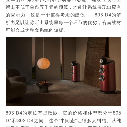
留出不低于单条五千元的预算，才能让系统展现出应有
的揭示力。这是一个值得考虑的建议——803 D4的解
析力足以让你听出系统里每一个环节的优劣，吝啬线材
可能会成为整套系统的短板。
803 D4的定位有些微妙。它的价格和体型都介于805
D4和802 D4之间，这个“中间态”让很多人纠结。从纯