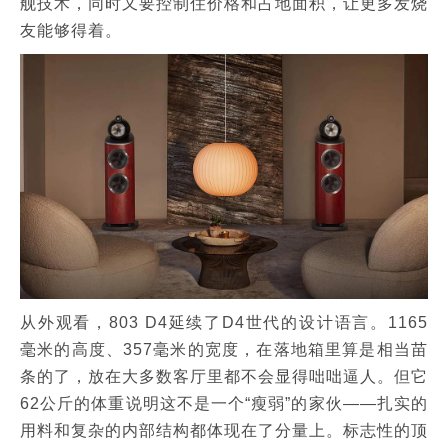
舰技术，同时又要控制住价格和占地面积，让更多发烧
友能够得着。
从外观看，803 D4延续了D4世代的设计语言。1165
毫米的高度、357毫米的宽度，在落地箱里算是相当苗
条的了，放在大多数客厅里都不会显得咄咄逼人。但它
62公斤的体重说明这不是一个“瘦弱”的家伙——扎实的
用料和复杂的内部结构都体现在了分量上。标志性的顶