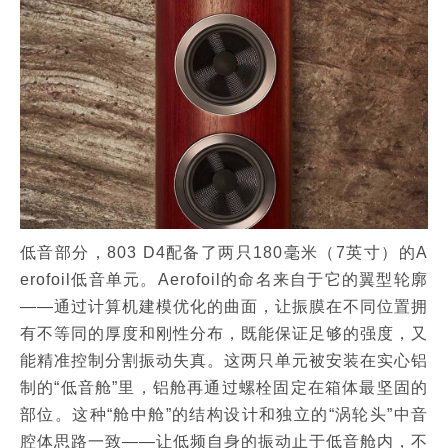
低音部分，803 D4配备了两只180毫米（7英寸）的A
erofoil低音单元。Aerofoil的命名来自于它的翼型轮廓
——通过计算机建模优化的曲面，让振膜在不同位置拥
有不等同的厚度和刚性分布，既能保证足够的强度，又
能精准控制分割振动失真。这两只单元被安装在实心铝
制的“低音舱”里，铝舱再通过螺栓固定在箱体最坚固的
部位。这种“舱中舱”的结构设计和独立的“涡轮头”中音
腔体思路一致——让低频自身的振动止于低音舱内，不