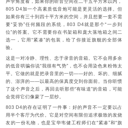
声学角度看，如果你的听音空间在二十五平方米以内，
805 D4加一个高素质低音炮可能是更灵活的选择。但
如果你有三十到四十平方米的空间，并且想要一套不需
要“妥协”任何频段的系统，803 D4就是那个“一步到
位”的答案。它不需要你在书架箱和庞大落地箱之间二
选一，它用“紧凑”的包装，给了你接近旗舰的全部体
验。
这是一对冷静、理性、忠于录音的音箱。它不会用多余
的低音哄骗你说“我很有气势”，也不会用染色来粉饰太
平。它做的就是把录音里的一切——好的、坏的、细腻
的、澎湃的——以最高的保真度交到你面前。当你听惯
了这个声音之后，再回去听那些“有味道”的音箱，可能
会觉得它们像蒙了一层纱。
803 D4的存在证明了一件事：好的声音不一定要以占
用半个客厅为代价。它是对空间有限但追求极致的发烧
友的一份礼物，也是宝华韦健工程师们在“紧凑”和“旗