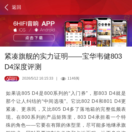
返回
紧凑旗舰的实力证明——宝华韦健803
D4深度评测
2026/5/12 16:15:33
|
1146阅
如果说805 D4是800系列的“入门券”，那803 D4就是
那个让人纠结的“中间选项”。它比802 D4和801 D4更
紧凑、更亲民，又比805 D4多了落地箱的完整低频表
现。在800系列的产品矩阵里，803 D4承担着一个特
殊的角色——它要在有限的体型里，尽可能多地继承旗