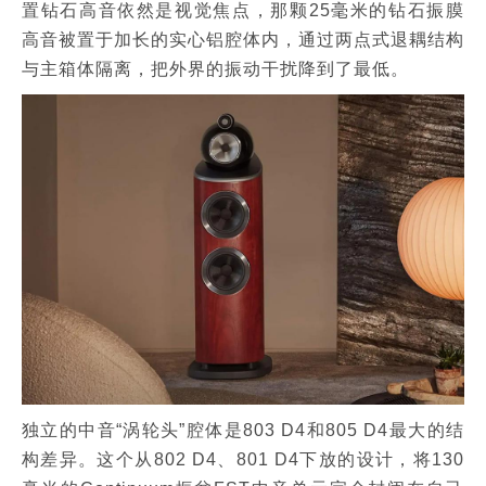
置钻石高音依然是视觉焦点，那颗25毫米的钻石振膜
高音被置于加长的实心铝腔体内，通过两点式退耦结构
与主箱体隔离，把外界的振动干扰降到了最低。
独立的中音“涡轮头”腔体是803 D4和805 D4最大的结
构差异。这个从802 D4、801 D4下放的设计，将130