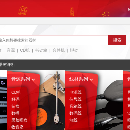
评论区
售后服务
绍
相关评析
(0)
放
|
音源
|
CD机
|
书架箱
|
合并机
|
脚架
器材评析
音源系列
线材系列
CD机
电源线
解码
信号线
转盘
音箱线
数播
数码线
黑胶唱盘
散线
收音座