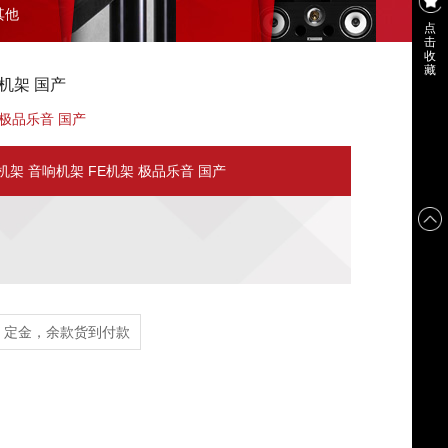
其他
点
击
收
藏
震机架 国产
架 极品乐音 国产
避震机架 音响机架 FE机架 极品乐音 国产
定金，余款货到付款