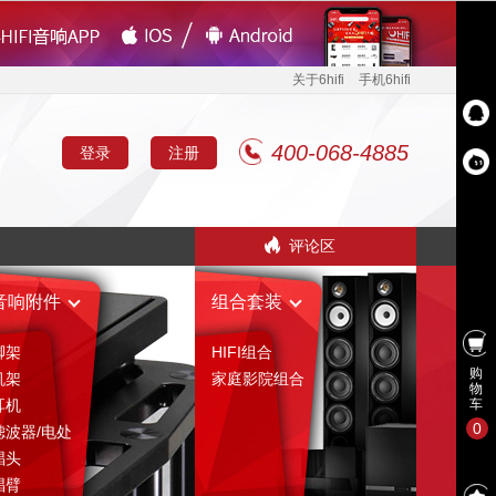
关于6hifi
手机6hifi
400-068-4885
登录
注册
评论区
音响附件
组合套装
脚架
HIFI组合
购
机架
家庭影院组合
物
耳机
车
0
滤波器/电处
唱头
唱臂