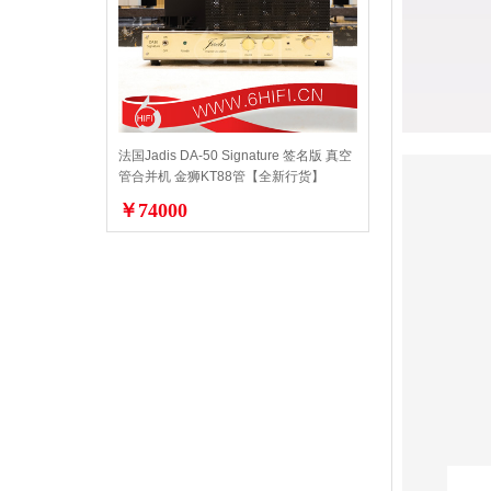
法国Jadis DA-50 Signature 签名版 真空
管合并机 金狮KT88管【全新行货】
￥74000