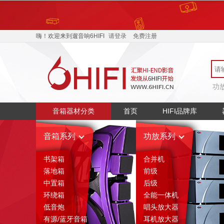
400-068-4885
产品介
嗨！欢迎来到遛音响6HIFI
请登录
免费注册
功
音箱器材分类
首页
HIFI品牌库
音箱系列
功放系列
书架箱
合并机
落地箱
前级
中置箱
后级
环绕箱
全能一体机
低音炮
唱头放大器
有源/蓝牙音箱
耳机放大器