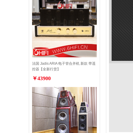
法国 Jadis ARIA 电子管合并机 新款 带遥
控器【全新行货】
￥43900