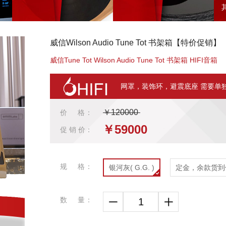
威信Wilson Audio Tune Tot 书架箱【特价促销】
威信Tune Tot Wilson Audio Tune Tot 书架箱 HIFI音箱
网罩，装饰环，避震底座 需要单
￥120000
价 格：
￥59000
促 销 价：
规 格：
银河灰( G.G. )
定金，余款货到
数 量：