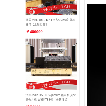
德国 MBL 101E MKII 全方位360度 落地
音箱【全新行货】
￥480000
法国Jadis DA-50 Signature 签名版 真空
管合并机 金狮KT88管【全新行货】