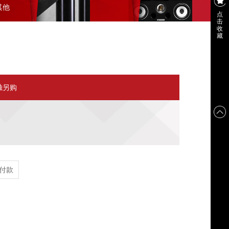
其他
点
击
收
藏
独另购
付款