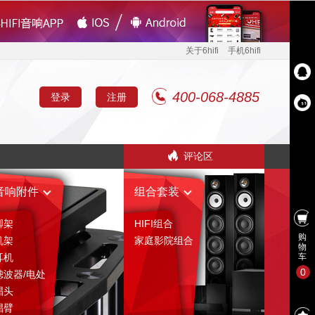
关于6hifi
手机6hifi
400-068-4885
登录
注册
评论区
音响附件
组合套装
脚架
HIFI组合
购
机架
家庭影院组合
物
耳机
车
0
滤波器/电处
唱头
唱臂