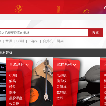
评论区
售后服务
绍
相关评析
(5)
放
|
音源
|
CD机
|
书架箱
|
合并机
|
脚架
器材评析
音源系列
线材系列
CD机
电源线
解码
信号线
转盘
音箱线
数播
数码线
黑胶唱盘
散线
收音座