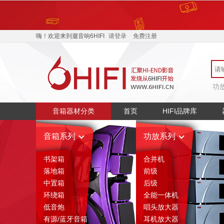
400-068-4885
产品介
嗨！欢迎来到遛音响6HIFI
请登录
免费注册
功
音箱器材分类
首页
HIFI品牌库
音箱系列
功放系列
书架箱
合并机
落地箱
前级
中置箱
后级
环绕箱
全能一体机
低音炮
唱头放大器
有源/蓝牙音箱
耳机放大器