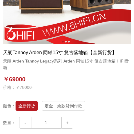
1
2
3
天朗Tannoy Arden 同轴15寸 复古落地箱【全新行货】
天朗 Arden Tannoy Legacy系列 Arden 同轴15寸 复古落地箱 HIFI音
箱
￥69000
价格：
￥78000
颜色：
全新行货
定金，余款货到付款
数量：
-
+