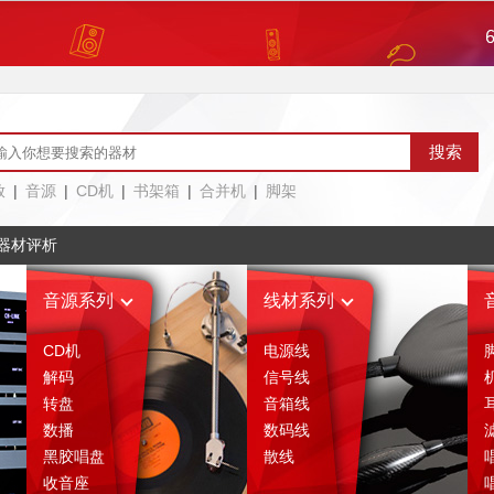
评论区
售后服务
绍
相关评析
(0)
放
|
音源
|
CD机
|
书架箱
|
合并机
|
脚架
器材评析
音源系列
线材系列
CD机
电源线
解码
信号线
转盘
音箱线
数播
数码线
黑胶唱盘
散线
收音座