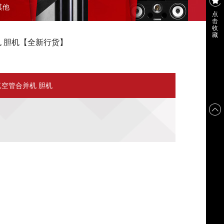
其他
点
击
收
藏
管合并机 胆机【全新行货】
ded 真空管合并机 胆机