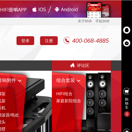
关于6hifi
手机6hifi
400-068-4885
登录
注册
评论区
音响附件
组合套装
脚架
HIFI组合
购
机架
家庭影院组合
物
耳机
车
0
滤波器/电处
唱头
唱臂