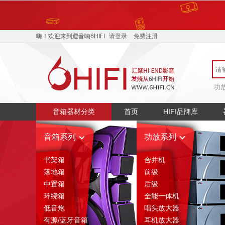
400-068-4885
产品介
嗨！欢迎来到遛音响6HIFI
请登录
免费注册
功
音箱器材分类
首页
HIFI品牌库
音箱系列
功放系列
书架箱
合并机
落地箱
前级
中置箱
后级
环绕箱
全能一体机
低音炮
唱头放大器
有源/蓝牙音箱
耳机放大器