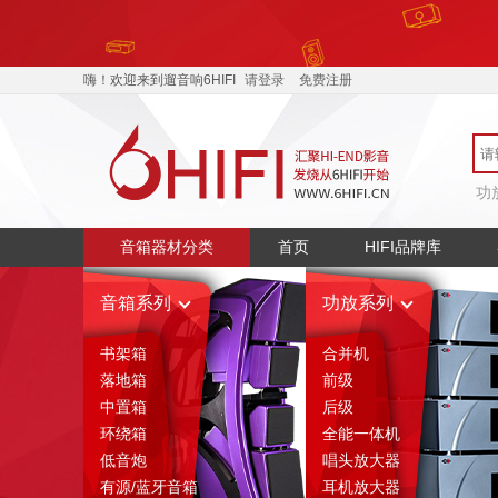
嗨！欢迎来到遛音响6HIFI
请登录
免费注册
功
音箱器材分类
首页
HIFI品牌库
音箱系列
功放系列
书架箱
合并机
落地箱
前级
中置箱
后级
环绕箱
全能一体机
低音炮
唱头放大器
有源/蓝牙音箱
耳机放大器