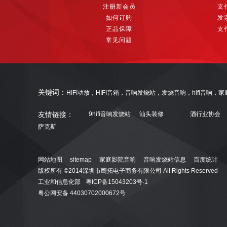
注册新会员
支
如何订购
发
正品保障
支
常见问题
关键词：
HIFI功放，HIFI音箱，音响发烧站，发烧音响，hifi音响
友情链接：
9hifi音响发烧站
汕头装修
酒行业协会
萨克斯
网站地图
sitemap
家庭影院音响
音响发烧站信息
百度统计
版权所有 ©2014深圳市鹰拓电子商务有限公司 All Rights Reserved
工业和信息化部
粤ICP备15043203号-1
粤公网安备 44030702000672号