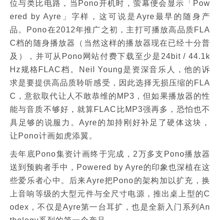
位与类比电路，当Pono开机时，萤幕便会显示「Pow
ered by Ayre」字样，这可说是Ayre最早的随身产
品。Pono在2012年推广之初，主打可播放高品质FLA
C档的随身播放器（当然这样的播放器现在已经十分普
及），并可从Pono网站付费下载至少是24bit / 44.1k
Hz规格FLAC档。Neil Young是资深音乐人，他的诉
求是要提供高品质聆听感受，因此选择无损压缩的FLA
C，意欲取代让人不敢恭维的MP3，但如果播放器的性
能与音质不够好，就算FLAC比MP3强再多，恐怕也不
具足够的说服力。Ayre的加持刚好补足了硬体这块，
让Pono计画如虎添翼。
去年底Pono集资计画终于完成，2万多支Pono播放器
送到预购者手中，Powered by Ayre的印象也深植在这
些爱乐者心中。后来Ayre把Pono的架构加以扩充，换
上音响等级的大型元件与全尺寸电源，推出桌上型的C
odex，不仅是Ayre第一台耳扩，也是全新入门系列An