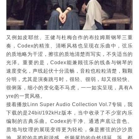
又例如皮耶丝、王健与杜梅合作的布拉姆斯钢琴三重
奏，Codex的精淮、清晰风格也呈现在乐曲中，弦乐
的质地略为干涩，擦弦的质地清楚而写实，不失适当的
光泽。重要的是，Codex能兼顾弦乐的线条与钢琴的
速度变化，声线起伏十分流畅，音粒也粒粒清楚，颗颗
分明，尤其是演奏跳弓时，很轻、很弱，却又很轻快、
很俐落，细小的变化毫不马虎，一一如实呈现，具有A
yre的一贯风格。
接着播放Linn Super Audio Collection Vol.7专辑，我
下载的是24bit/192kHz版本，当中收录了不少室内乐
编制的古典乐曲。Codex的干净、通透声底让音色、
质地与纹理的展现变得更为轻松，像是擦弦的沙沙质
地、琴腔的共鸣和谐感、低频尾韵的自然绵延...等，都