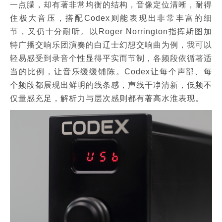
一点朦，却有著非常均衡的结构，音像定位清晰，耐得
住极大音压，搭配Codex则能表现出非常丰富的细
节，又仍十分耐听。以Roger Norrington指挥斯图加
特广播交响乐团演奏的白辽士幻想交响曲为例，我可以
轻易感受到录音个性显得平实而节制，各频段依循著适
当的比例，让音乐缓缓铺陈。Codex让每个声部、每
个频段都展现出鲜明的线条感，声线干净清新，低频不
仅量感充足，解析力与层次感则都有著高水淮表现。