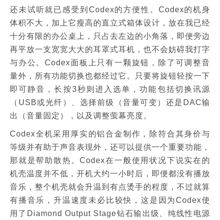
还未试听就已感受到Codex的方便性。Codex的机身
体积不大，加上它瘦高的直立式箱体设计，放在我已经
十分有限的办公桌上，只占去左边的小角落，即便旁边
再平放一支宽宽大大的耳罩式耳机，也不会妨碍我打字
与办公。Codex面板上只有一颗旋钮，除了可调整音
量外，所有功能切换也都经过它。只要将旋钮轻按一下
即可静音，长按3秒则进入选单，功能包括切换讯源
（USB或光纤）、选择前级（音量可变）还是DAC输
出（音量固定），以及调整萤幕亮度。
Codex全机采用厚实的铝合金制作，除符合其身价与
等级并有助于声音表现外，还可以提供一个重要功能，
那就是帮助散热。Codex在一般使用状况下说实在的
机壳温度并不低，开机大约一小时后，即便都没有播放
音乐，整个机壳就会升温到有点烫手的程度，不过就算
有播音乐，升温速度未必比较快，这是因为Codex使
用了Diamond Output Stage钻石输出级、纯线性电源