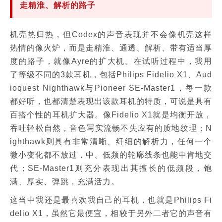
走精淮、解析的路子
机壳热归热，但Codex的声音表现并不会像机壳这样
热情的像火炉，而是走精淮、通透、解析、带有适当厚
度的路子，就像Ayre的扩大机。在试听过程中，我用
了等级不同的3款耳机，包括Philips Fidelio X1、Aud
ioquest Nighthawk与Pioneer SE-Master1，每一款
都好听，也都清楚表现出该款耳机的特质，可说是具有
百搭个性的耳机扩大器。像Fidelio X1就是均衡开放，
吞吐轻松自然，音色写实流畅不失应有的质地纹理；N
ighthawk则具有非常清晰、纤细的解析力，任何一个
微小变化都不放过，中、低频的轮廓线条也能中肯地交
代；SE-Master1则充分表现出其擅长的低频段，饱
满、厚实、弹跳，充满活力。
这当中我还是最喜欢我自己的耳机，也就是Philips Fi
delio X1，虽然它最便宜，相较于另外二者它的声音有