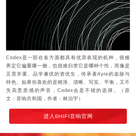
Codex是一部在各方面都具有优异表现的机种，很难
界定它偏重哪一侧，也很难归类它是哪种个性，而像是
五育并重、品学兼优的资优生，传承著Ayre的血脉与
特色。如果你喜欢的是精淮、清晰、写实、平衡，又不
失高贵质感的声音，Codex会是不错的选择。（原
文：音响共和国，作者：林治宇）
进入6HIFI音响官网