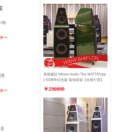
箱
n地
多>>
美国威信 Wilson Audio The WATT/Pupp
用更
y 50周年纪念版 落地音箱【全新行货】
￥290000
多>>
不是