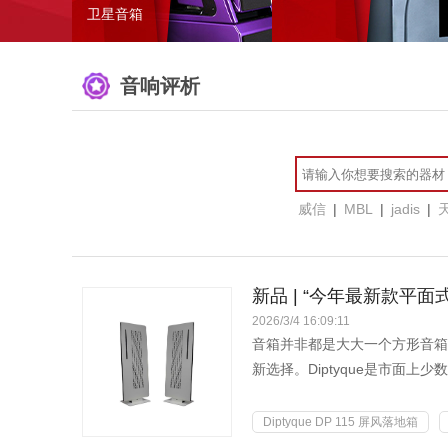
卫星音箱
音响评析
威信
|
MBL
|
jadis
|
新品 | “今年最新款平面式音
2026/3/4 16:09:11
音箱并非都是大大一个方形音箱，
新选择。Diptyque是市面
容积而搞...
Diptyque DP 115 屏风落地箱