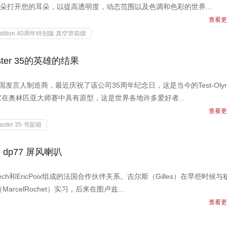
您的耳朵打开您的耳朵，以提高透明度，动态范围以及色调和色彩的世界...
查看更
al edition 40周年特别版 真空管前级
aster 35的英雄的结果
）是法国发言人制造商，最近庆祝了该公司35周年纪念日，这是当今的Test-Olym
果。它在奥林匹亚大师赛中具有原型，这是世界各地许多爱好者...
查看更
aster 35 书架箱
 dp77 屏风喇叭
sDouziech和EricPoix组成的法国合作伙伴关系。吉尔斯（Gilles）在早些时候
rcelRochet）实习，后来在图卢兹...
查看更