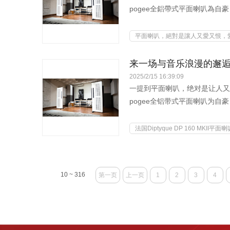
pogee全鋁帶式平面喇叭為
友來說，因為相對...
平面喇叭，絕對是讓人又愛又恨，
来一场与音乐浪漫的邂逅: 法国
2025/2/15 16:39:09
一提到平面喇叭，绝对是让人又
pogee全铝带式平面喇叭为
友来说，因为相对...
法国Diptyque DP 160 MKII平面喇
10 ~ 316
第一页
上一页
1
2
3
4