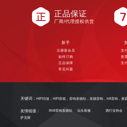
正品保证
厂商/代理授权供货
新手
注册新会员
支
如何订购
发
正品保障
支
常见问题
关键词：
HIFI功放，HIFI音箱，音响发烧站，发烧音响，hifi音响
友情链接：
9hifi音响发烧站
汕头装修
酒行业协会
萨克斯