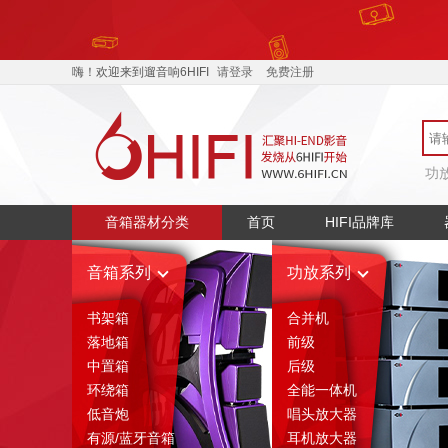
嗨！欢迎来到遛音响6HIFI
请登录
免费注册
功
音箱器材分类
首页
HIFI品牌库
音箱系列
功放系列
书架箱
合并机
落地箱
前级
中置箱
后级
环绕箱
全能一体机
低音炮
唱头放大器
有源/蓝牙音箱
耳机放大器