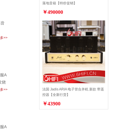
落地音箱【特价促销】
￥490000
高音
多>>
服A
发烧
法国 Jadis ARIA 电子管合并机 新款 带遥
多>>
控器【全新行货】
￥43900
服A