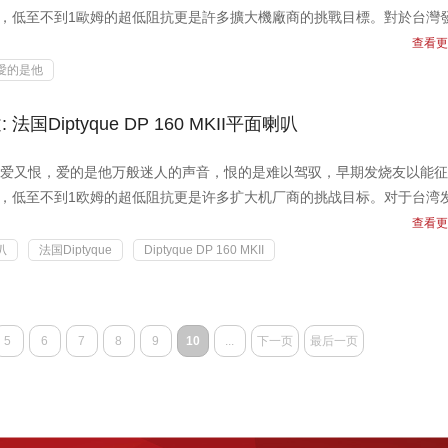
自豪，低至不到1歐姆的超低阻抗更是許多擴大機廠商的挑戰目標。對於台灣
查看更
愛的是他
Diptyque DP 160 MKII平面喇叭
爱又恨，爱的是他万般迷人的声音，恨的是难以驾驭，早期发烧友以能征
自豪，低至不到1欧姆的超低阻抗更是许多扩大机厂商的挑战目标。对于台湾
查看更
叭
法国Diptyque
Diptyque DP 160 MKII
5
6
7
8
9
10
...
下一页
最后一页