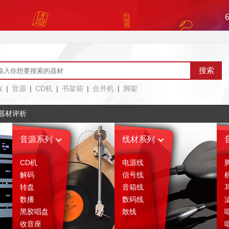
放
|
音源
|
CD机
|
书架箱
|
合并机
|
脚架
器材评析
音源系列
线材系列
CD机
电源线
解码
信号线
转盘
音箱线
数播
数码线
黑胶唱盘
散线
收音座