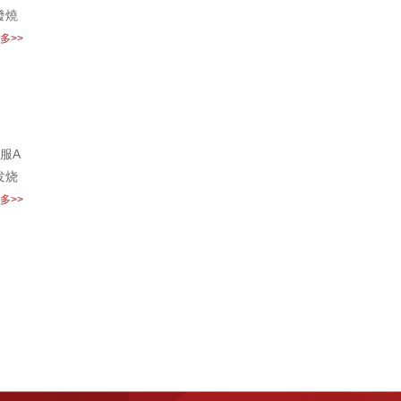
發燒
多>>
服A
发烧
多>>