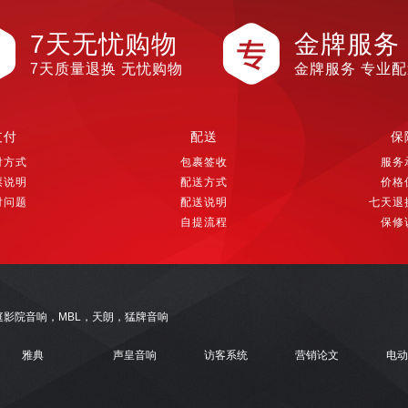
7天无忧购物
金牌服务
7天质量退换 无忧购物
金牌服务 专业
支付
配送
保
付方式
包裹签收
服务
票说明
配送方式
价格
付问题
配送说明
七天退
自提流程
保修
，家庭影院音响，MBL，天朗，猛牌音响
雅典
声皇音响
访客系统
营销论文
电动