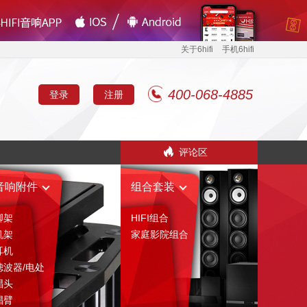
关于6hifi
手机6hifi
400-068-4885
登录
注册
评论区
音响附件
组合套装
脚架
HIFI组合
机架
家庭影院组合
耳机
滤波器/电处
唱头
唱臂