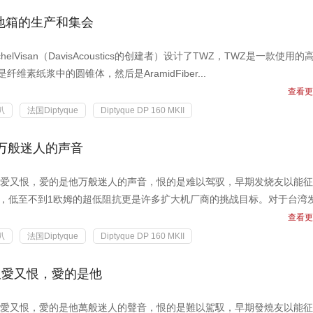
旗舰落地箱的生产和集会
helVisan（DavisAcoustics的创建者）设计了TWZ，TWZ是一款使用的
维素纸浆中的圆锥体，然后是AramidFiber...
查看更
叭
法国Diptyque
Diptyque DP 160 MKII
箱,万般迷人的声音
爱又恨，爱的是他万般迷人的声音，恨的是难以驾驭，早期发烧友以能征
自豪，低至不到1欧姆的超低阻抗更是许多扩大机厂商的挑战目标。对于台湾
查看更
叭
法国Diptyque
Diptyque DP 160 MKII
又愛又恨，愛的是他
愛又恨，愛的是他萬般迷人的聲音，恨的是難以駕馭，早期發燒友以能征