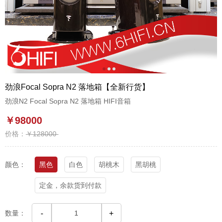
1
2
3
劲浪Focal Sopra N2 落地箱【全新行货】
劲浪N2 Focal Sopra N2 落地箱 HIFI音箱
￥98000
价格：
￥128000
颜色：
黑色
白色
胡桃木
黑胡桃
定金，余款货到付款
数量：
-
+