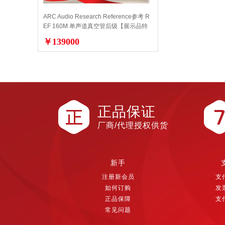
ARC Audio Research Reference参考 R
EF 160M 单声道真空管后级【展示品特
价】
￥139000
正品保证
厂商/代理授权供货
新手
注册新会员
支
如何订购
发
正品保障
支
常见问题