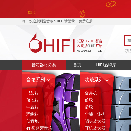
嗨！欢迎来到遛音响6HIFI
请登录
免费注册
功
音箱器材分类
首页
HIFI品牌库
音箱系列
功放系列
书架箱
合并机
落地箱
前级
中置箱
后级
环绕箱
全能一体机
低音炮
唱头放大器
有源/蓝牙音箱
耳机放大器