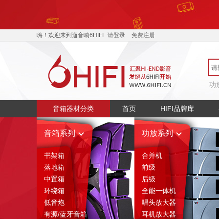
嗨！欢迎来到遛音响6HIFI
请登录
免费注册
功
音箱器材分类
首页
HIFI品牌库
音箱系列
功放系列
书架箱
合并机
落地箱
前级
中置箱
后级
环绕箱
全能一体机
低音炮
唱头放大器
有源/蓝牙音箱
耳机放大器