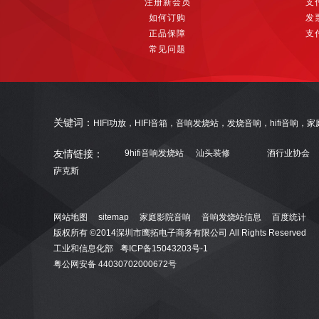
注册新会员
支
如何订购
发
正品保障
支
常见问题
关键词：
HIFI功放，HIFI音箱，音响发烧站，发烧音响，hifi音响
友情链接：
9hifi音响发烧站
汕头装修
酒行业协会
萨克斯
网站地图
sitemap
家庭影院音响
音响发烧站信息
百度统计
版权所有 ©2014深圳市鹰拓电子商务有限公司 All Rights Reserved
工业和信息化部
粤ICP备15043203号-1
粤公网安备 44030702000672号