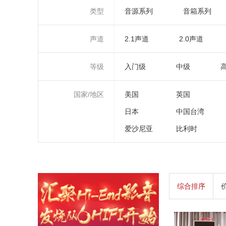
类型
音源系列
音箱系列
声道
2.1声道
2.0声道
等级
入门级
中级
国家/地区
美国
英国
日本
中国台湾
爱沙尼亚
比利时
综合排序