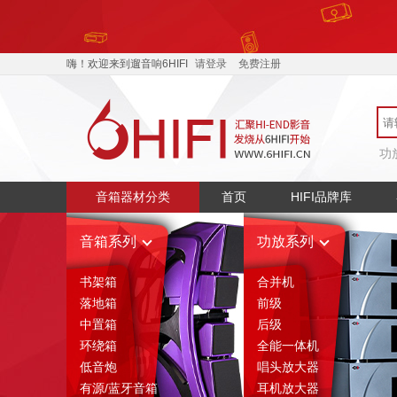
嗨！欢迎来到遛音响6HIFI
请登录
免费注册
功
音箱器材分类
首页
HIFI品牌库
音箱系列
功放系列
书架箱
合并机
落地箱
前级
中置箱
后级
环绕箱
全能一体机
低音炮
唱头放大器
有源/蓝牙音箱
耳机放大器