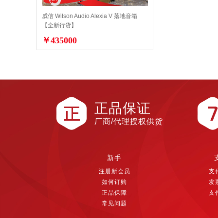
威信 Wilson Audio Alexia V 落地音箱
【全新行货】
￥435000
正品保证
厂商/代理授权供货
新手
注册新会员
支
如何订购
发
正品保障
支
常见问题