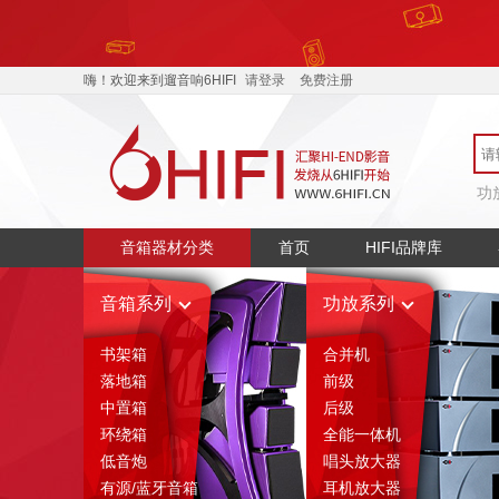
嗨！欢迎来到遛音响6HIFI
请登录
免费注册
功
音箱器材分类
首页
HIFI品牌库
音箱系列
功放系列
书架箱
合并机
落地箱
前级
中置箱
后级
环绕箱
全能一体机
低音炮
唱头放大器
有源/蓝牙音箱
耳机放大器