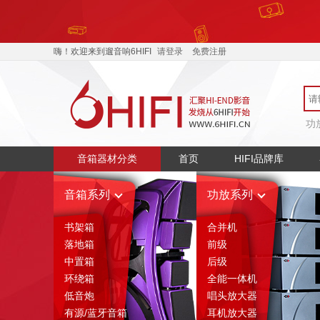
嗨！欢迎来到遛音响6HIFI
请登录
免费注册
功
音箱器材分类
首页
HIFI品牌库
音箱系列
功放系列
书架箱
合并机
落地箱
前级
中置箱
后级
环绕箱
全能一体机
低音炮
唱头放大器
有源/蓝牙音箱
耳机放大器