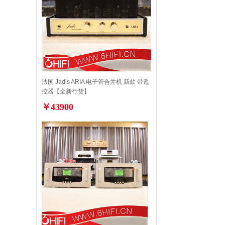
法国 Jadis ARIA 电子管合并机 新款 带遥
控器【全新行货】
￥43900