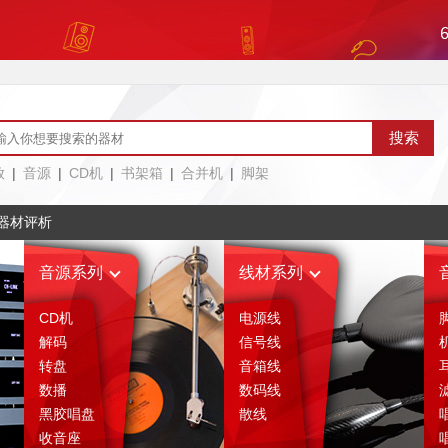
放
|
音源
|
CD机
|
书架箱
|
合并机
|
脚架
器材评析
音源系列
线材系列
CD机
电源线
解码
信号线
转盘
音箱线
数播
数码线
黑胶唱盘
散线
收音座