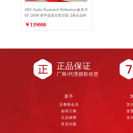
ARC Audio Research Reference参考 R
EF 160M 单声道真空管后级【展示品特
价】
￥139000
正品保证
厂商/代理授权供货
新手
注册新会员
支
如何订购
发
正品保障
支
常见问题