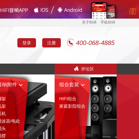
关于6hifi
手机6hifi
400-068-4885
登录
注册
评论区
音响附件
组合套装
脚架
HIFI组合
机架
家庭影院组合
耳机
滤波器/电处
唱头
唱臂