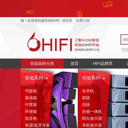
嗨！欢迎来到遛音响6HIFI
请登录
免费注册
功
音箱器材分类
首页
HIFI品牌库
音箱系列
功放系列
书架箱
合并机
落地箱
前级
中置箱
后级
环绕箱
全能一体机
低音炮
唱头放大器
有源/蓝牙音箱
耳机放大器