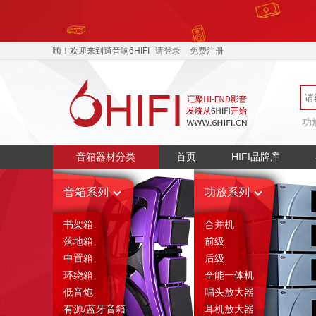
嗨！欢迎来到遛音响6HIFI
请登录
免费注册
功
音箱器材分类
首页
HIFI品牌库
音箱系列
功放系列
书架箱
合并机
落地箱
前级
中置箱
后级
环绕箱
全能一体机
低音炮
唱头放大器
有源/蓝牙音箱
耳机放大器