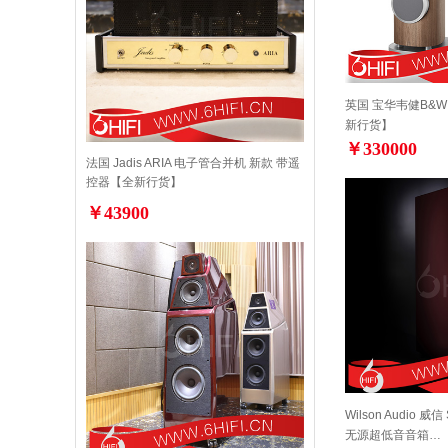
英国 宝华韦健B&W 
新行货】
￥330000
法国 Jadis ARIA 电子管合并机 新款 带遥
控器【全新行货】
￥43900
Wilson Audio 威信 
无源超低音音箱…