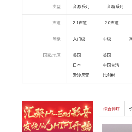
类型
音源系列
音箱系列
声道
2.1声道
2.0声道
等级
入门级
中级
国家/地区
美国
英国
日本
中国台湾
爱沙尼亚
比利时
综合排序