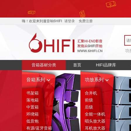
嗨！欢迎来到遛音响6HIFI
请登录
免费注册
功
音箱器材分类
首页
HIFI品牌库
音箱系列
功放系列
书架箱
合并机
落地箱
前级
中置箱
后级
环绕箱
全能一体机
低音炮
唱头放大器
有源/蓝牙音箱
耳机放大器