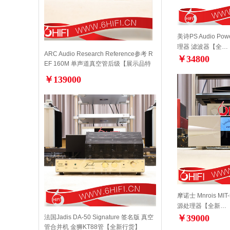
美诗PS Audio Pow
理器 滤波器【全…
ARC Audio Research Reference参考 R
￥34800
EF 160M 单声道真空管后级【展示品特
价】
￥139000
摩诺士 Mnrois MI
源处理器【全新…
￥39000
法国Jadis DA-50 Signature 签名版 真空
管合并机 金狮KT88管【全新行货】