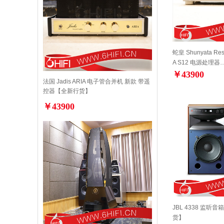
蛇皇 Shunyata Re
A S12 电源处理器
￥43900
法国 Jadis ARIA 电子管合并机 新款 带遥
控器【全新行货】
￥43900
JBL 4338 监听音
货】