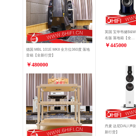
英国 宝华韦健B&W 80
名版 落地箱【全…
￥445000
德国 MBL 101E MKII 全方位360度 落地
音箱【全新行货】
￥480000
丹麦 达尼DALI 声
新行货】