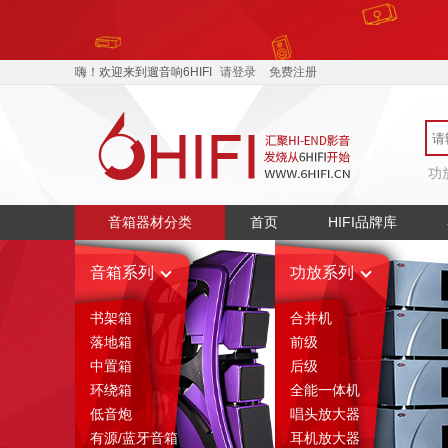
嗨！欢迎来到遛音响6HIFI
请登录
免费注册
功
音箱器材分类
首页
HIFI品牌库
音箱系列
功放系列
书架箱
合并机
落地箱
前级
中置箱
后级
环绕箱
全能一体机
低音炮
唱头放大器
有源/蓝牙音箱
耳机放大器