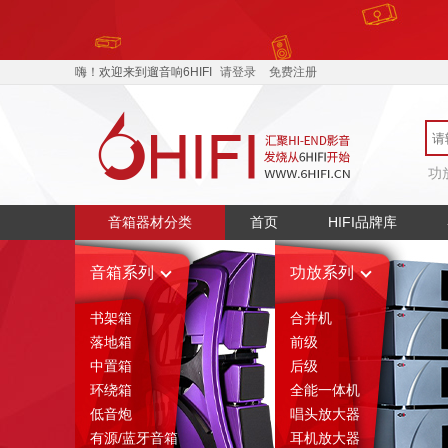
嗨！欢迎来到遛音响6HIFI
请登录
免费注册
功
音箱器材分类
首页
HIFI品牌库
音箱系列
功放系列
书架箱
合并机
落地箱
前级
中置箱
后级
环绕箱
全能一体机
低音炮
唱头放大器
有源/蓝牙音箱
耳机放大器