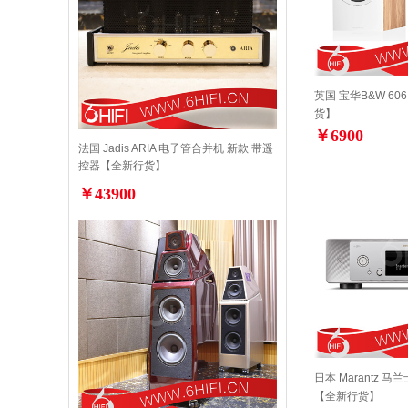
英国 宝华B&W 60
货】
￥6900
法国 Jadis ARIA 电子管合并机 新款 带遥
控器【全新行货】
￥43900
日本 Marantz 马
【全新行货】