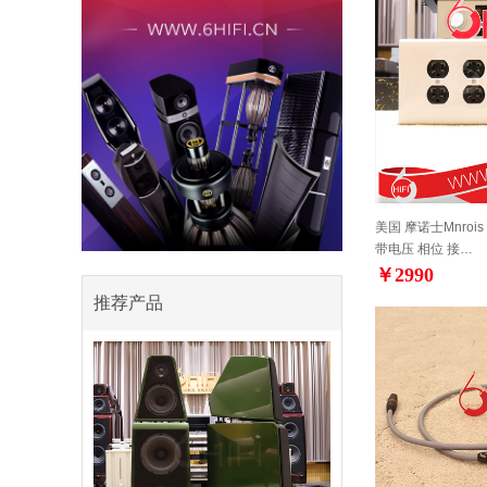
美国 摩诺士Mnrois
带电压 相位 接…
￥2990
推荐产品