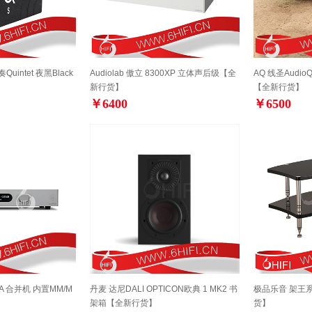
Quintet 夜黑Black
Audiolab 傲立 8300XP 立体声后级【全
AQ 线圣AudioQ
新行货】
【全新行货】
￥6400
￥6500
00A 合并机 内置MM/M
丹麦 达尼DALI OPTICON欧典 1 MK2 书
极品乐音 架王
架箱【全新行货】
货】