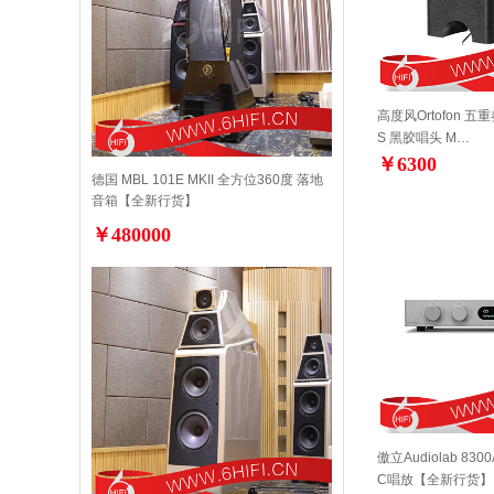
高度风Ortofon 五重奏
S 黑胶唱头 M…
￥6300
德国 MBL 101E MKII 全方位360度 落地
音箱【全新行货】
￥480000
傲立Audiolab 83
C唱放【全新行货】