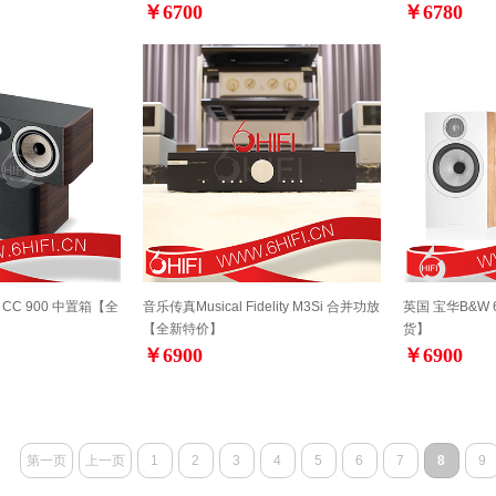
￥6700
￥6780
ia CC 900 中置箱【全
音乐传真Musical Fidelity M3Si 合并功放
英国 宝华B&W 
【全新特价】
货】
￥6900
￥6900
第一页
上一页
1
2
3
4
5
6
7
8
9