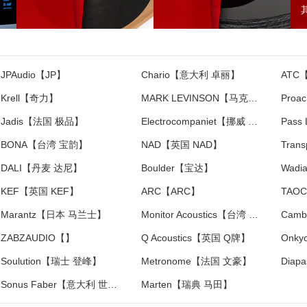
JPAudio【JP】
Chario【意大利 卓丽】
ATC
Krell【奇力】
MARK LEVINSON【马克莱文森】
Pro
Jadis【法国 极品】
Electrocompaniet【挪威 音乐之旅】
Pass
BONA【台湾 宝韵】
NAD【英国 NAD】
DALI【丹麦 达尼】
Boulder【宝达】
Wad
KEF【英国 KEF】
ARC【ARC】
TAO
Marantz【日本 马兰士】
Monitor Acoustics【台湾 静神】
ZABZAUDIO【】
Q Acoustics【英国 Q牌】
Onk
Soulution【瑞士 登峰】
Metronome【法国 文豪】
Sonus Faber【意大利 世霸】
Marten【瑞典 马田】