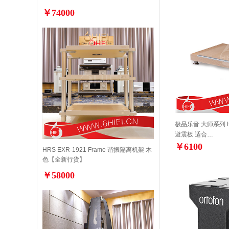
￥74000
极品乐音 大师系列 H
避震板 适合…
￥6100
HRS EXR-1921 Frame 谐振隔离机架 木
色【全新行货】
￥58000