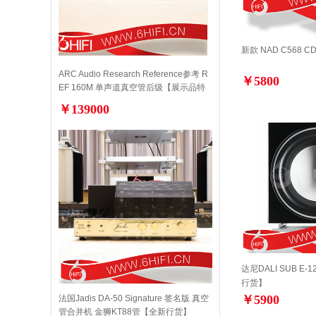
新款 NAD C568
ARC Audio Research Reference参考 R
￥5800
EF 160M 单声道真空管后级【展示品特
价】
￥139000
达尼DALI SUB E
行货】
￥5900
法国Jadis DA-50 Signature 签名版 真空
管合并机 金狮KT88管【全新行货】