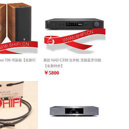
orus 706 书架箱【全新行
新款 NAD C338 合并机 无线蓝牙功能
【全新特价】
￥5800