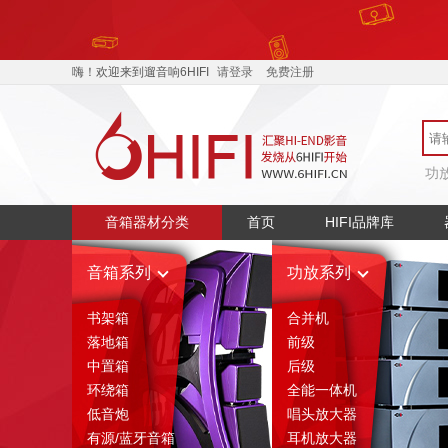
嗨！欢迎来到遛音响6HIFI
请登录
免费注册
功
音箱器材分类
首页
HIFI品牌库
音箱系列
功放系列
书架箱
合并机
落地箱
前级
中置箱
后级
环绕箱
全能一体机
低音炮
唱头放大器
有源/蓝牙音箱
耳机放大器