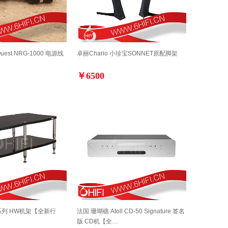
uest NRG-1000 电源线
卓丽Chario 小珍宝SONNET原配脚架
￥6500
系列 HW机架【全新行
法国 珊瑚礁 Atoll CD-50 Signature 签名
版 CD机【全…