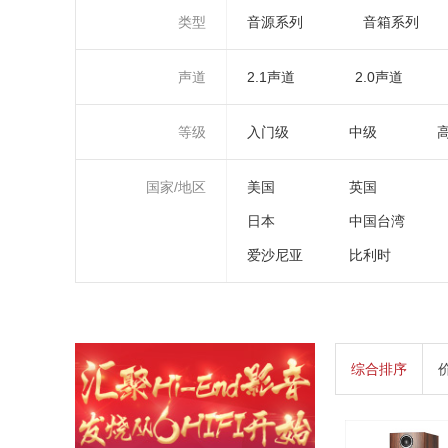
类型
音源系列
音箱系列
声道
2.1声道
2.0声道
等级
入门级
中级
国家/地区
美国
英国
日本
中国台湾
爱沙尼亚
比利时
综合排序