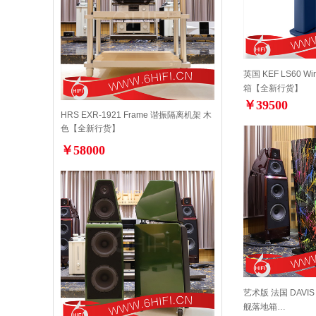
英国 KEF LS60 W
箱【全新行货】
￥39500
HRS EXR-1921 Frame 谐振隔离机架 木
色【全新行货】
￥58000
艺术版 法国 DAVIS 戴
舰落地箱…