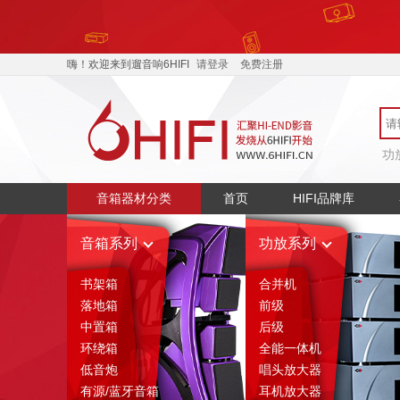
嗨！欢迎来到遛音响6HIFI
请登录
免费注册
功
音箱器材分类
首页
HIFI品牌库
音箱系列
功放系列
书架箱
合并机
落地箱
前级
中置箱
后级
环绕箱
全能一体机
低音炮
唱头放大器
有源/蓝牙音箱
耳机放大器